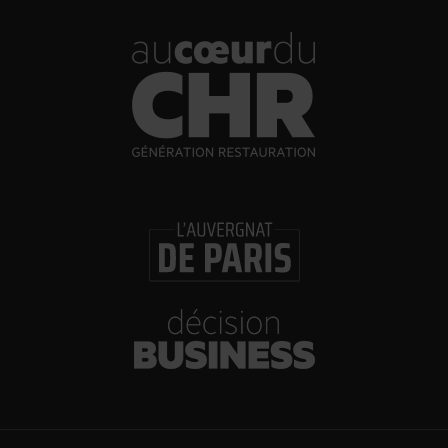
31/07/2026
Brasserie Dupont : la bière saison, mais pas
que…
30/07/2026
Incendies : l’aide d’urgence rehaussée à 8 000 €
pour les indépendants, l’autoroute A63 réouverte
30/07/2026
Les Bold Woman Dinners de Veuve Clicquot de
retour
30/07/2026
Glenn Viel et Brandon Dehan ouvrent la première
boutique des Glaces Minot