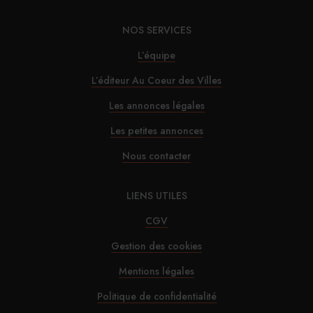
TPE
NOS SERVICES
L’équipe
30/07/2026
Alfred Hotels ouvre son premier hôtel à Paris
L’éditeur Au Coeur des Villes
Les annonces légales
29/07/2026
Les petites annonces
InterContinental Paris Le Grand : Christophe
Nous contacter
Laure nommé chevalier de la Légion d’honneur
LIENS UTILES
29/07/2026
CGV
Marnie House a ouvert ses portes au Touquet
Gestion des cookies
Mentions légales
29/07/2026
Politique de confidentialité
Brown-Forman rejette l’offre de Sazerac