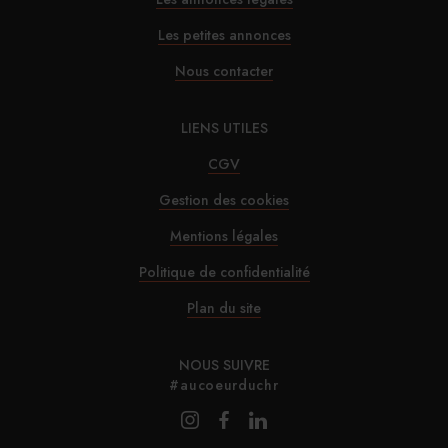
InterContinental Paris Le Grand : Christophe
Les petites annonces
Laure nommé chevalier de la Légion d’honneur
Nous contacter
29/07/2026
LIENS UTILES
Marnie House a ouvert ses portes au Touquet
CGV
Gestion des cookies
29/07/2026
Mentions légales
Brown-Forman rejette l’offre de Sazerac
Politique de confidentialité
29/07/2026
Plan du site
La Maison de la Pistache s’installe à Marseille
NOUS SUIVRE
#aucoeurduchr