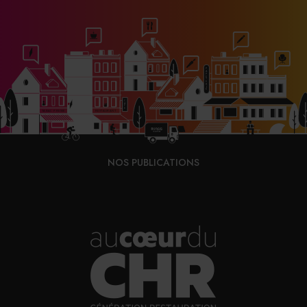
31/07/2026
À Paris, le Doobie’s renaît sous la forme d’une
maison de collectionneur
31/07/2026
Vins fins : la Chine affiche ses ambitions
NOS PUBLICATIONS
31/07/2026
Brasserie Dupont : la bière saison, mais pas
que…
30/07/2026
Incendies : l’aide d’urgence rehaussée à 8 000 €
pour les indépendants, l’autoroute A63 réouverte