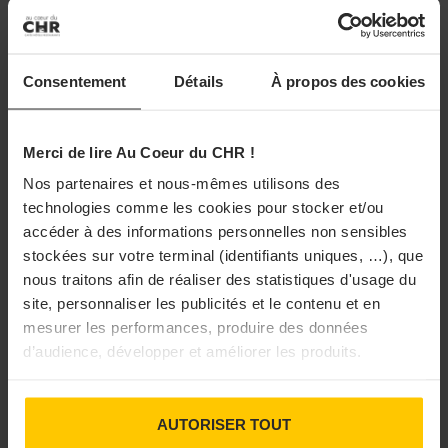
LES PLUS LUS
DISTRIBU
TOUS
ETABLISSEMENTS
Consentement
Détails
À propos des cookies
FOURNI
Merci de lire Au Coeur du CHR !
Nos partenaires et nous-mêmes utilisons des
technologies comme les cookies pour stocker et/ou
FIL D'ACTU
accéder à des informations personnelles non sensibles
stockées sur votre terminal (identifiants uniques, …), que
nous traitons afin de réaliser des statistiques d'usage du
UNE
ETABLISSEMENTS
PRO
site, personnaliser les publicités et le contenu et en
mesurer les performances, produire des données
d’audience, développer et améliorer les produits.
31/07/2026
Au cœur du CHR en pause pendant l’été
AUTORISER TOUT