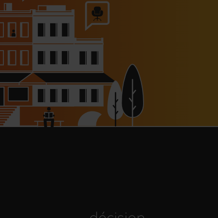
dépendants, l’autoroute A63
réouverte
30/07/2026
Bold Woman Dinners de Veuve
Clicquot de retour
30/07/2026
enn Viel et Brandon Dehan
rent la première boutique des
Glaces Minot
30/07/2026
s Hôtels : un chiffre d’affaires
estival en hausse de 20%