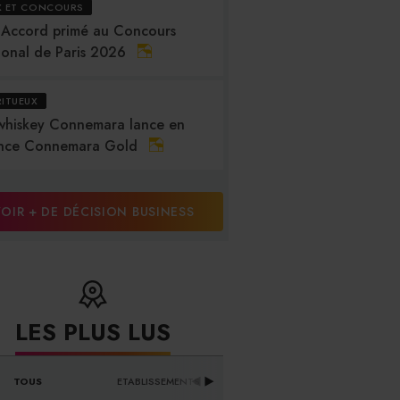
X ET CONCOURS
 Accord primé au Concours
ional de Paris 2026
RITUEUX
whiskey Connemara lance en
nce Connemara Gold
OIR + DE DÉCISION BUSINESS
LES PLUS LUS
DISTRIBUTEURS & 
TOUS
ETABLISSEMENTS
PR
FOURNISSEURS