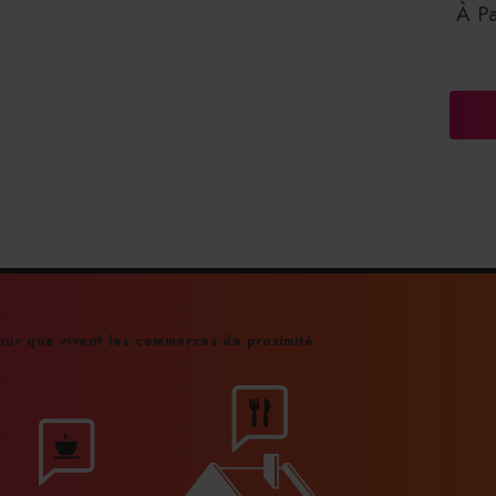
À Pa
Vi
Bras
ur que vivent les commerces de proximité
I
re