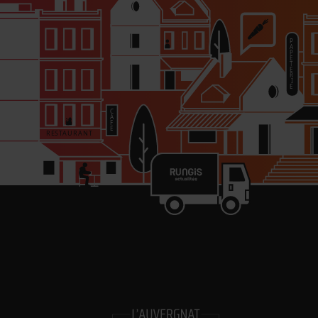
in
Les 
Gl
ouv
Logi