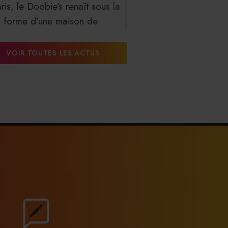
ris, le Doobie’s renaît sous la
forme d’une maison de
collectionneur
VOIR TOUTES LES ACTUS
31/07/2026
ns fins : la Chine affiche ses
ambitions
31/07/2026
serie Dupont : la bière saison,
mais pas que…
30/07/2026
ncendies : l’aide d’urgence
haussée à 8 000 € pour les