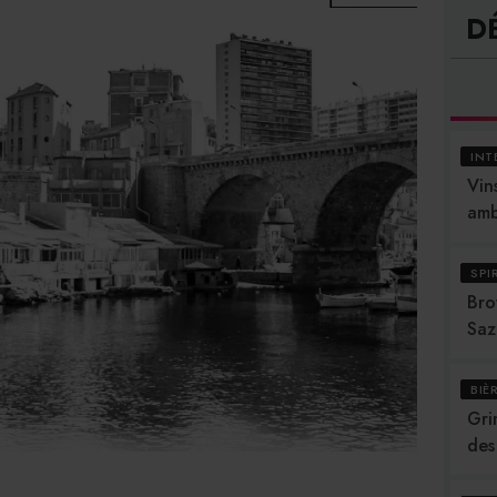
D
INT
Vins
amb
SPI
Bro
Saz
BIÈ
Gri
des