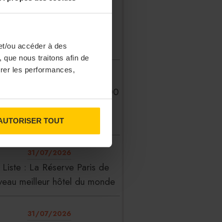
31/07/2026
rice Café s’installe au Nikki
Beach Saint-Tropez
et/ou accéder à des
 que nous traitons afin de
surer les performances,
31/07/2026
erFood Group franchit les 200
millions d’euros de chiffre
d’affaires
AUTORISER TOUT
31/07/2026
 Liste : La Réserve Paris de
veau meilleur hôtel du monde
31/07/2026