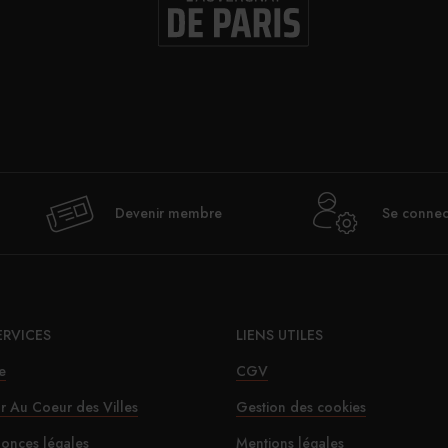
Val
Devenir membre
Se connec
déje
ERVICES
LIENS UTILES
Le SD
e
CGV
ur Au Coeur des Villes
Gestion des cookies
onces légales
Mentions légales