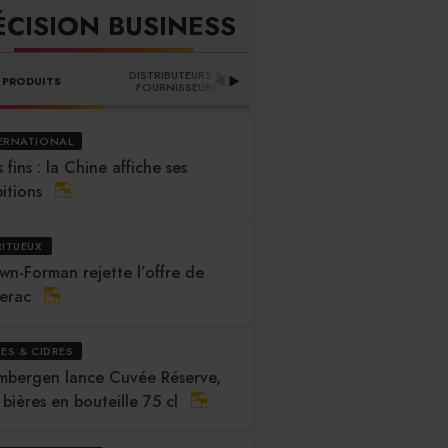
ÉCISION BUSINESS
DISTRIBUTEURS & 
PRODUITS
PROFESSION
B
FOURNISSEURS
ERNATIONAL
 fins : la Chine affiche ses
itions
RITUEUX
wn-Forman rejette l’offre de
erac
RES & CIDRES
mbergen lance Cuvée Réserve,
 bières en bouteille 75 cl