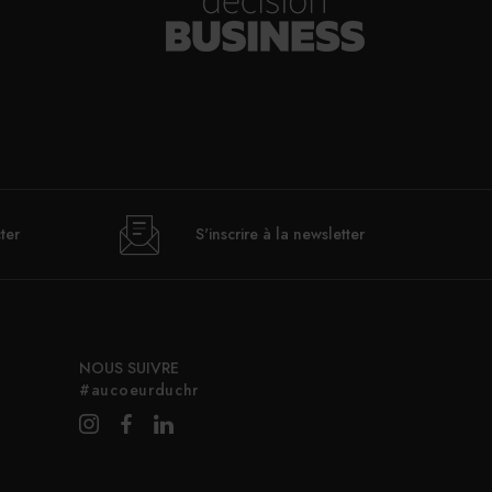
30/07/2026
rhona célèbre les 40 ans du
chocolat Guanaja
30/07/2026
ter
S'inscrire à la newsletter
Le Mas de Peint lance des
uners estivaux au bord de sa
piscine
NOUS SUIVRE
30/07/2026
#aucoeurduchr
I appelle à ne pas alourdir la
fiscalité des TPE