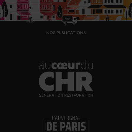
31/07/2026
Vins fins : la Chine affiche ses ambitions
NOS PUBLICATIONS
31/07/2026
Brasserie Dupont : la bière saison, mais pas
que…
30/07/2026
Incendies : l’aide d’urgence rehaussée à 8 000 €
pour les indépendants, l’autoroute A63 réouverte
30/07/2026
Les Bold Woman Dinners de Veuve Clicquot de
retour