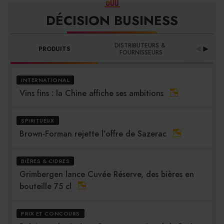
DÉCISION BUSINESS
DISTRIBUTEURS & 
PRODUITS
PRO
FOURNISSEURS
INTERNATIONAL
Vins fins : la Chine affiche ses ambitions
SPIRITUEUX
Brown-Forman rejette l’offre de Sazerac
BIÈRES & CIDRES
Grimbergen lance Cuvée Réserve, des bières en
bouteille 75 cl
PRIX ET CONCOURS