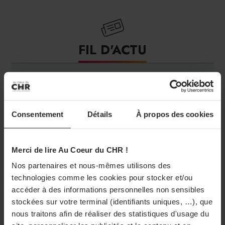
FIL D'ACTU
UNE
ETABLISSEMENTS
PRO
Consentement
Détails
À propos des cookies
31/07/2026
Au cœur du CHR en pause pendant l’été
Merci de lire Au Coeur du CHR !
31/07/2026
Nos partenaires et nous-mêmes utilisons des
Le Château Sainte-Sabine lance un « Menu du
technologies comme les cookies pour stocker et/ou
accéder à des informations personnelles non sensibles
Marché » au déjeuner
stockées sur votre terminal (identifiants uniques, …), que
nous traitons afin de réaliser des statistiques d'usage du
31/07/2026