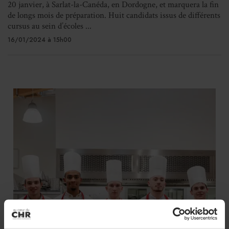
20 janvier, à Sarlat-la-Canéda, en Dordogne, et marquera la fin
de longs mois de préparation. Huit candidats issus de différents
cursus au sein d’écoles ...
16/01/2024 à 15h00