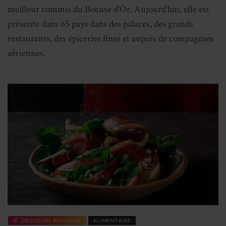
meilleur commis du Bocuse d'Or. Aujourd’hui, elle est
présente dans 65 pays dans des palaces, des grands
restaurants, des épiceries fines et auprès de compagnies
aériennes.
DÉCISION BUSINESS
ALIMENTAIRE