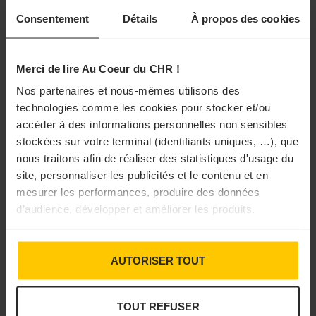
Consentement
Détails
À propos des cookies
Merci de lire Au Coeur du CHR !
Nos partenaires et nous-mêmes utilisons des
PRIX ET CONCOURS
technologies comme les cookies pour stocker et/ou
Tout savoir sur l’édition 2024 du Trophée
accéder à des informations personnelles non sensibles
Jean Rougié
stockées sur votre terminal (identifiants uniques, …), que
nous traitons afin de réaliser des statistiques d'usage du
La 14e édition du Trophée Jean Rougié se déroulera le
site, personnaliser les publicités et le contenu et en
samedi 20 janvier, à Sarlat-la-Canéda, en Dordogne. Huit
mesurer les performances, produire des données
candidats issus d’écoles hôtelières s’affronteront à travers
deux épreuves (une recette froide et une recette chaude). ...
d’audience, développer et améliorer les produits.
16/01/2024 à 09h52
AUTORISER TOUT
TOUT REFUSER