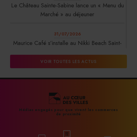
Le Château Sainte-Sabine lance un « Menu du
Marché » au déjeuner
31/07/2026
Maurice Café s’installe au Nikki Beach Saint-
Tropez
VOIR TOUTES LES ACTUS
31/07/2026
DalterFood Group franchit les 200 millions
d’euros de chiffre d’affaires
31/07/2026
Médias engagés pour que vivent les commerces
de proximité
La Liste : La Réserve Paris de nouveau
meilleur hôtel du monde