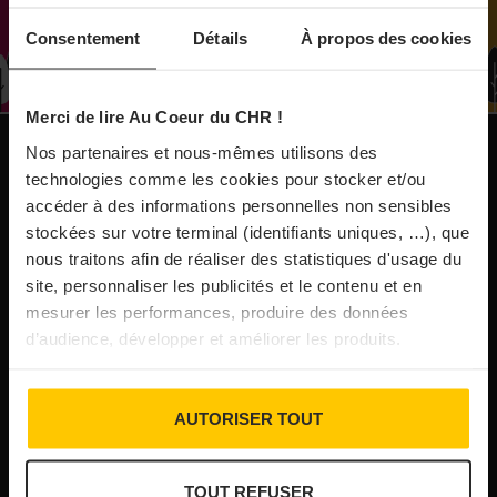
À Paris, le Doobie’s renaît sous la forme d’une
Consentement
Détails
À propos des cookies
maison de collectionneur
Merci de lire Au Coeur du CHR !
31/07/2026
Vins fins : la Chine affiche ses ambitions
Nos partenaires et nous-mêmes utilisons des
NOS PUBLICATIONS
technologies comme les cookies pour stocker et/ou
accéder à des informations personnelles non sensibles
31/07/2026
stockées sur votre terminal (identifiants uniques, …), que
Brasserie Dupont : la bière saison, mais pas
nous traitons afin de réaliser des statistiques d'usage du
site, personnaliser les publicités et le contenu et en
que…
mesurer les performances, produire des données
d’audience, développer et améliorer les produits.
30/07/2026
Incendies : l’aide d’urgence rehaussée à 8 000 €
AUTORISER TOUT
pour les indépendants, l’autoroute A63 réouverte
TOUT REFUSER