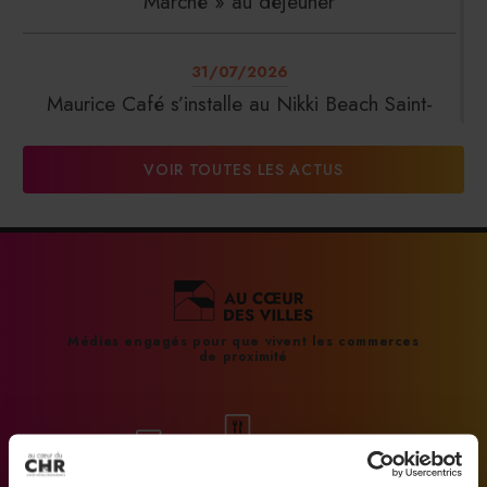
Marché » au déjeuner
31/07/2026
Maurice Café s’installe au Nikki Beach Saint-
Tropez
VOIR TOUTES LES ACTUS
31/07/2026
DalterFood Group franchit les 200 millions
d’euros de chiffre d’affaires
31/07/2026
Médias engagés pour que vivent les commerces
de proximité
La Liste : La Réserve Paris de nouveau meilleur
hôtel du monde
31/07/2026