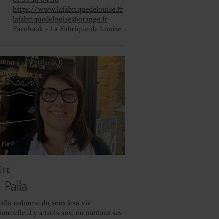
https://www.lafabriquedelouise.fr
lafabriquedelouise@orange.fr
Facebook - La Fabrique de Louise
ÊTE
 Palla
alla redonne du sens à sa vie
ionnelle il y a trois ans, en mettant ses