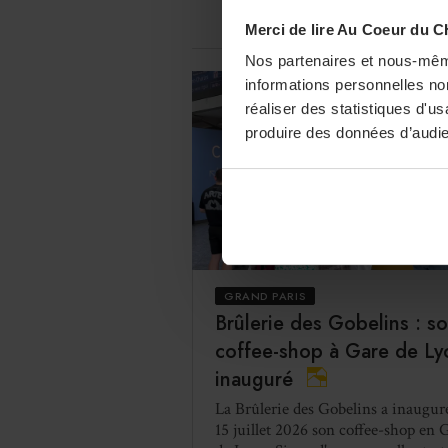
véritable équipe de professionnels.
créativité dans l’association des 
Merci de lire Au Coeur du C
Katia Palla.
Nos partenaires et nous-mêm
informations personnelles non
réaliser des statistiques d'u
produire des données d’audie
C
CHIF
GRAND PARIS
NOMB
Brûlerie des Gobelins : s
coffee-shop à Gare de Ly
inauguré
La Brûlerie des Gobelins a inaugur
15 juillet 2026 son coffee-shop en 