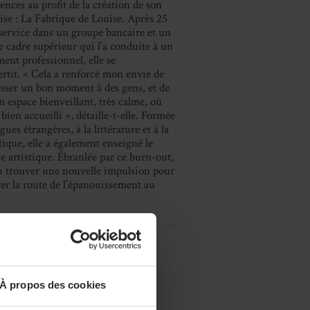
nces au profit de la création de son
ise : La Fabrique de Louise. Après 25
service dans un groupe bancaire et un
e cadre supérieur qui l’a conduite à un
ent professionnel, elle se
rtit. « Cela a renforcé mon envie de
asser un bon moment à des gens, et de
n espace bienveillant, très calme, où
 bien accueilli »
,
détaille-t-elle. Formée
gues étrangères, à la littérature et à la
tique, elle a également enseigné le
e artistique. Ébranlée par ce burn-out,
su trouver une nouvelle impulsion pour
er la route de l’épanouissement au
À propos des cookies