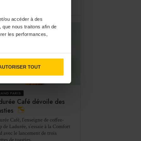
et/ou accéder à des
 que nous traitons afin de
surer les performances,
AUTORISER TOUT
AND PARIS
durée Café dévoile des
asties
urée Café, l’enseigne de coffee-
p de Ladurée, s’essaie à la Comfort
d avec le lancement de trois
ttes de toasties.