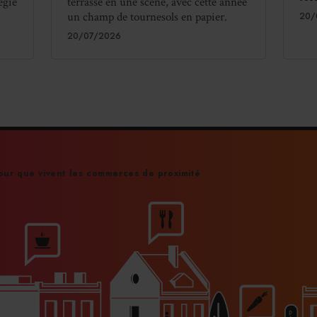
égie
terrasse en une scène, avec cette année
EFFECTIF
un champ de tournesols en papier.
20/
13
20/07/2026
OUVERTURE
et du mardi au samedi de 9 h à 23 h 30
vert 1 dimanche sur 2
ICKET MOYEN (SOIR)
50 €
ur que vivent les commerces de proximité
PE + 1 SALADE OU 1 SALADE + 1 DESSERT)
18 €
 SOUPE + 1 SALADE + 1 DESSERT)
22 €