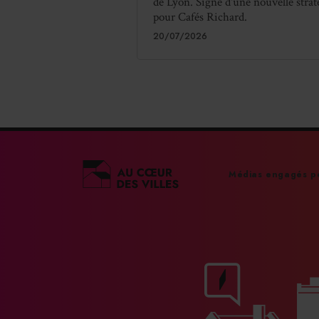
de Lyon. Signe d'une nouvelle strat
pour Cafés Richard.
20/07/2026
lundi 11 h à 20 h 
ou
T
Médias engagés po
MENU DES COCHES (1 SOU
MENU ROYAL (1