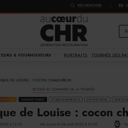
RECHERCHER
S
PORTRAITS
TOURNÉE DES P
TEURS & FOURNISSEURS
RIQUE DE LOUISE : COCON CHALEUREUX
RETOUR AU SOMMAIRE DE LA TOURNÉE
PATRONS
GRAND PARIS
ETABLISSEMENTS
ENTRETIENS
RESTAU
que de Louise : cocon c
l 2022 à 12:32
Mis à jour le 26 avril 2022 à 10:20
Te