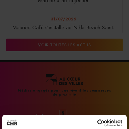
Marché » au déjeuner
31/07/2026
Maurice Café s’installe au Nikki Beach Saint-
Tropez
VOIR TOUTES LES ACTUS
31/07/2026
DalterFood Group franchit les 200 millions
d’euros de chiffre d’affaires
31/07/2026
Médias engagés pour que vivent les commerces
de proximité
La Liste : La Réserve Paris de nouveau meilleur
hôtel du monde
31/07/2026