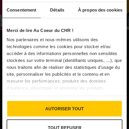
À Paris, le Doobie’s renaît sous la forme d’une
Consentement
Détails
À propos des cookies
maison de collectionneur
Merci de lire Au Coeur du CHR !
31/07/2026
Vins fins : la Chine affiche ses ambitions
Nos partenaires et nous-mêmes utilisons des
NOS PUBLICATIONS
technologies comme les cookies pour stocker et/ou
accéder à des informations personnelles non sensibles
31/07/2026
stockées sur votre terminal (identifiants uniques, …), que
Brasserie Dupont : la bière saison, mais pas
nous traitons afin de réaliser des statistiques d'usage du
site, personnaliser les publicités et le contenu et en
que…
mesurer les performances, produire des données
d’audience, développer et améliorer les produits.
30/07/2026
Incendies : l’aide d’urgence rehaussée à 8 000 €
AUTORISER TOUT
pour les indépendants, l’autoroute A63 réouverte
TOUT REFUSER