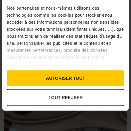
Nos partenaires et nous-mêmes utilisons des
technologies comme les cookies pour stocker et/ou
accéder à des informations personnelles non sensibles
stockées sur votre terminal (identifiants uniques, …), que
DÉCISION BUSINESS
NOMINATIONS ET MOUVEMENTS
nous traitons afin de réaliser des statistiques d'usage du
SIAL : Jean-Gabriel Mollard nommé directeur
site, personnaliser les publicités et le contenu et en
par intérim
mesurer les performances, produire des données
Comexposium a nommé Jean-Gabriel Mollard, actuel directeur
d’audience, développer et améliorer les produits.
marketing et communication, au poste de directeur par intérim
du SIAL Paris.
17/07/2026 à 12h00
AUTORISER TOUT
TOUT REFUSER