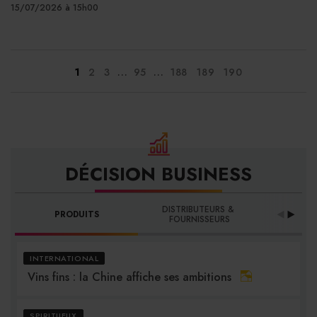
15/07/2026 à 15h00
...
...
1
2
3
95
188
189
190
DÉCISION BUSINESS
DISTRIBUTEURS & 
PRODUITS
PRO
FOURNISSEURS
INTERNATIONAL
Vins fins : la Chine affiche ses ambitions
SPIRITUEUX