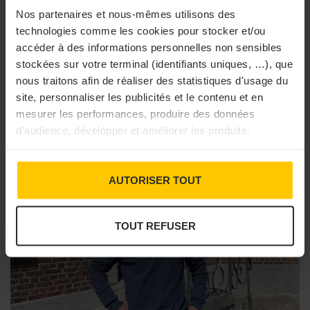
Nos partenaires et nous-mêmes utilisons des
PARTAGER
technologies comme les cookies pour stocker et/ou
accéder à des informations personnelles non sensibles
stockées sur votre terminal (identifiants uniques, …), que
DANS LA MÊME RUBRIQUE
nous traitons afin de réaliser des statistiques d'usage du
site, personnaliser les publicités et le contenu et en
mesurer les performances, produire des données
d’audience, développer et améliorer les produits.
AUTORISER TOUT
TOUT REFUSER