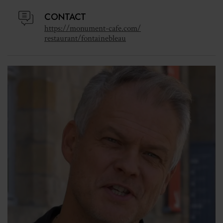
château. L’entreprise a en outre développé une offre
traiteur complète en parallèle, qui représente 20 à 25 %
CONTACT
https://monument-cafe.com/
de l’activité.
restaurant/fontainebleau
Carte sur table
OUVERTURE
Jours et horaires d’ouverture : 9h30 – 18h d’avril à
septembre
9h30 – 17h d’octobre à mars. Tous les jours
sauf le mardi de novembre à mars
CAPACITÉ
110 – 60 (intérieur – terrasse)
NOMBRE DE COUVERTS MOYEN PAR JOUR
80