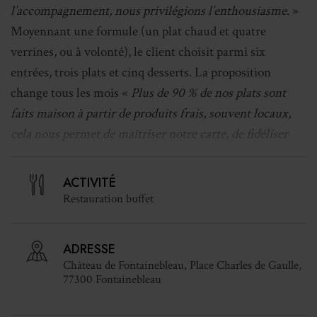
l’accompagnement, nous privilégions l’enthousiasme
. »
Moyennant une formule (un plat chaud et quatre
verrines, ou à volonté), le client choisit parmi six
entrées, trois plats et cinq desserts. La proposition
change tous les mois «
Plus de 90 % de nos plats sont
faits maison à partir de produits frais, souvent locaux,
cela nous permet de maîtriser notre carte, de fidéliser
une clientèle locale essentielle hors saison et de lui
proposer sans cesse de la nouveauté
. »
ACTIVITÉ
Restauration buffet
Autre atout dans la manche de Monument Café, la
capacité à faire écho à l’actualité culturelle du château à
ADRESSE
travers des recettes exclusives et clin d’œil. La
Château de Fontainebleau, Place Charles de Gaulle,
saisonnalité impacte largement l’exploitation, tout
77300 Fontainebleau
comme les horaires en continu, calqués sur ceux du