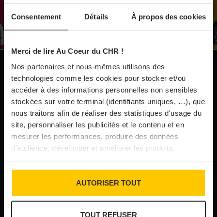
À Paris, le Doobie’s renaît sous la forme d’une
Consentement
Détails
À propos des cookies
maison de collectionneur
Merci de lire Au Coeur du CHR !
31/07/2026
Vins fins : la Chine affiche ses ambitions
Nos partenaires et nous-mêmes utilisons des
NOS PUBLICATIONS
technologies comme les cookies pour stocker et/ou
accéder à des informations personnelles non sensibles
31/07/2026
stockées sur votre terminal (identifiants uniques, …), que
Brasserie Dupont : la bière saison, mais pas
nous traitons afin de réaliser des statistiques d'usage du
site, personnaliser les publicités et le contenu et en
que…
mesurer les performances, produire des données
d’audience, développer et améliorer les produits.
30/07/2026
Incendies : l’aide d’urgence rehaussée à 8 000 €
AUTORISER TOUT
pour les indépendants, l’autoroute A63 réouverte
TOUT REFUSER