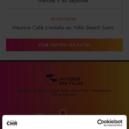
Marché » au déjeuner
31/07/2026
Maurice Café s’installe au Nikki Beach Saint-
Tropez
VOIR TOUTES LES ACTUS
31/07/2026
DalterFood Group franchit les 200 millions
d’euros de chiffre d’affaires
31/07/2026
Médias engagés pour que vivent les commerces
de proximité
La Liste : La Réserve Paris de nouveau meilleur
hôtel du monde
31/07/2026