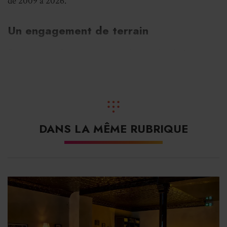
de 2009 à 2026.
Un engagement de terrain
Entrepreneur lyonnais reconnu depuis plus de 30 ans
dans l’univers de la nuit, Thierry Fontaine justifie d’un
engagement de longue date au service des
professionnels du secteur. Parallèlement, il a construit
un parcours syndical au sein de l’Umih, notamment en
tant que président d’Umih Nuit. C’est à ce titre qu’il s’est
DANS LA MÊME RUBRIQUE
illustré durant la crise du Covid-19, en portant la voix
des établissements de nuit dans une période critique. Il
avait notamment obtenu des
aides adaptées
aux besoins
des discothèques puis obtenu leur réouverture.
Président de l’Umih du Rhône depuis 2021, Thierry