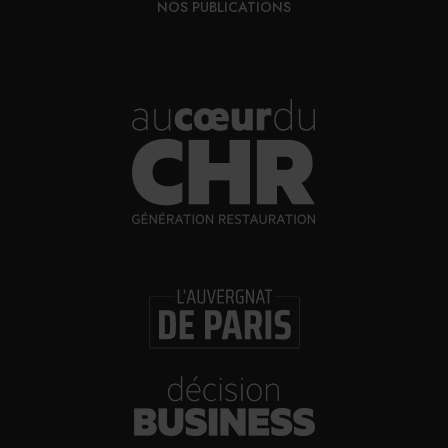
NOS PUBLICATIONS
Élu pour un mandat de quatre ans, il poursuivra la
défense des établissements, dans un contexte de
profondes mutations. Il sera accompagné dans cette
mission par une équipe de vice-présidents experts
représentant les différentes composantes de la branche.
COMPOSITION DU CONSEIL D'ADMINISTRATION DE LA
BRANCHE CBEN
Vice-Président Général Cafetier : Clément Rigot (Landes)
Vice-Président Cafetier : David Zenouda (Paris)
Vice-Président Général des Etablissements de nuit : Matthieu
Lebrun (Manche)
Vice-Président des Etablissements de nuit : Pierre Lecacheux
(Charente-Maritime)