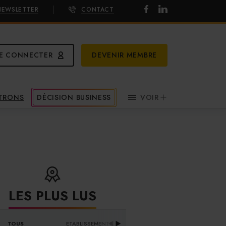
NEWSLETTER
CONTACT
E CONNECTER
DEVENIR MEMBRE
ATRONS
DÉCISION BUSINESS
VOIR
LES PLUS LUS
DISTRIBUTEURS & 
TOUS
ETABLISSEMENTS
PR