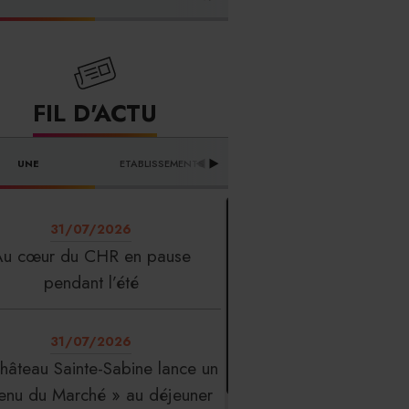
FOURNISSEURS
FIL D'ACTU
UNE
ETABLISSEMENTS
PROFESSION
T
31/07/2026
Au cœur du CHR en pause
pendant l’été
31/07/2026
hâteau Sainte-Sabine lance un
enu du Marché » au déjeuner