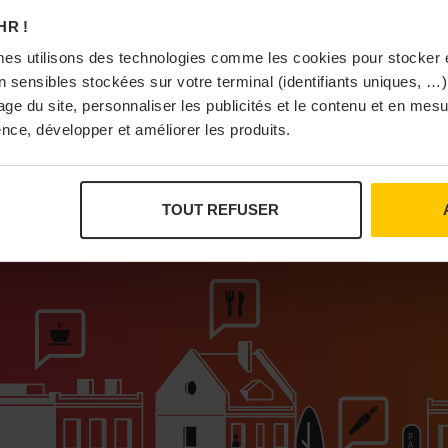
À Pa
HR !
es utilisons des technologies comme les cookies pour stocker 
 sensibles stockées sur votre terminal (identifiants uniques, …),
sage du site, personnaliser les publicités et le contenu et en me
nce, développer et améliorer les produits.
Vi
TOUT REFUSER
ur que vivent les commerces de proximité
Bras
I