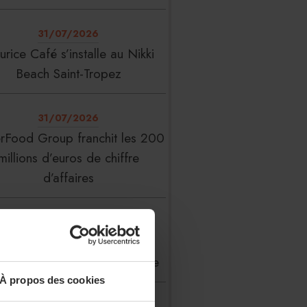
31/07/2026
rice Café s’installe au Nikki
Beach Saint-Tropez
31/07/2026
erFood Group franchit les 200
millions d’euros de chiffre
d’affaires
31/07/2026
 Liste : La Réserve Paris de
veau meilleur hôtel du monde
À propos des cookies
31/07/2026