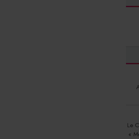
Le C
« M