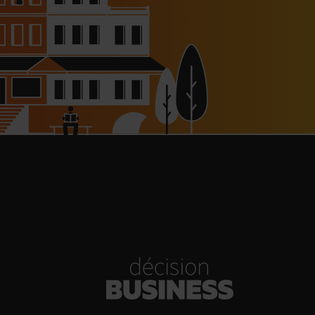
haussée à 8 000 € pour les
dépendants, l’autoroute A63
réouverte
30/07/2026
Bold Woman Dinners de Veuve
Clicquot de retour
30/07/2026
enn Viel et Brandon Dehan
rent la première boutique des
Glaces Minot
30/07/2026
s Hôtels : un chiffre d’affaires