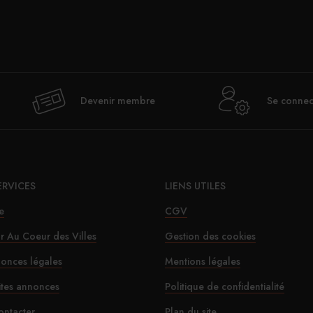
Val
Devenir membre
Se connec
déje
ERVICES
LIENS UTILES
e
CGV
ur Au Coeur des Villes
Gestion des cookies
onces légales
Mentions légales
Le SD
ites annonces
Politique de confidentialité
ontacter
Plan du site