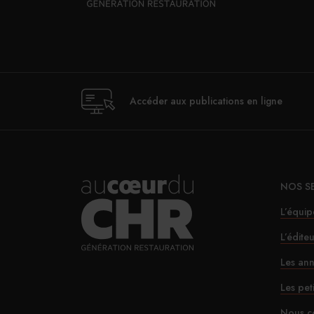
Accéder aux publications en ligne
NOS S
L’équip
L’édite
Les ann
Les pet
Nous c