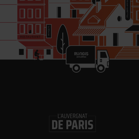
re
in
Les 
Gl
ouv
Logi