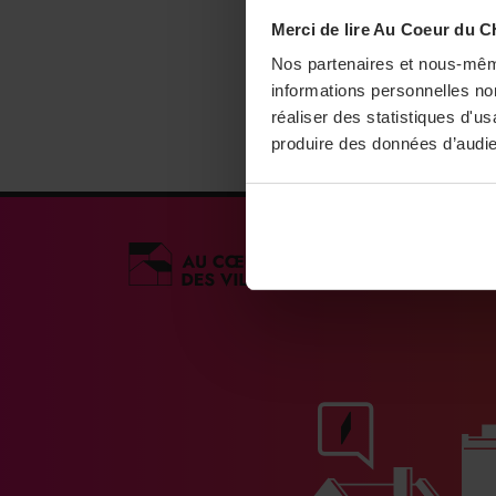
Merci de lire Au Coeur du C
Nos partenaires et nous-mêm
informations personnelles non
réaliser des statistiques d'u
produire des données d’audie
Médias engagés po