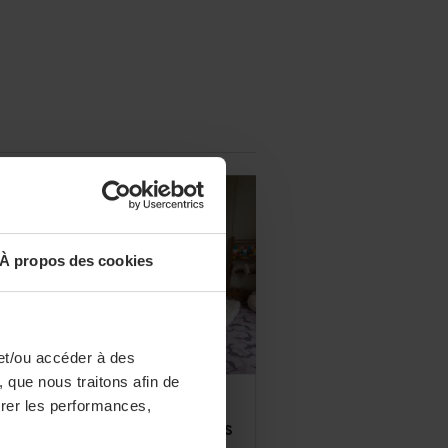
À propos des cookies
et/ou accéder à des
 que nous traitons afin de
TELS
surer les performances,
 Waldorf Astoria Versailles