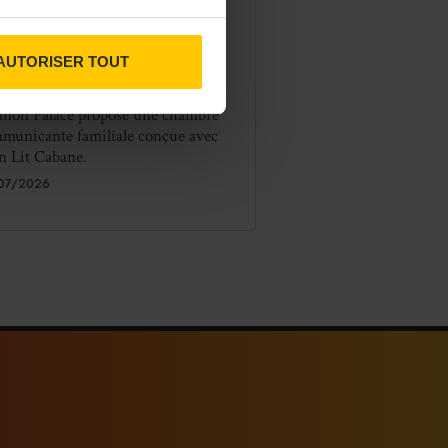
Trianon Palace lance une
ambre familiale avec Mon
t Cabane
AUTORISER TOUT
Waldorf Astoria Versailles –
anon Palace propose une chambre
municante familiale conçue avec
 Lit Cabane.
07/2026