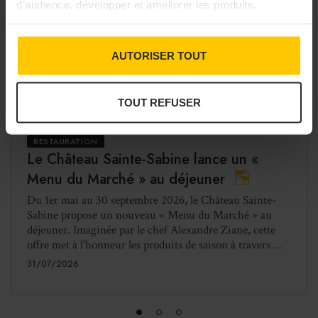
d’audience, développer et améliorer les produits.
AUTORISER TOUT
TOUT REFUSER
RESTAURATION
Le Château Sainte-Sabine lance un «
Menu du Marché » au déjeuner
Du 1er mai au 30 septembre 2026, le Château Sainte-
Sabine propose un nouveau « Menu du Marché » au
déjeuner. Imaginée par le chef Alexandre Ziane, cette
offre met à l'honneur les produits de saison à travers ...
31/07/2026