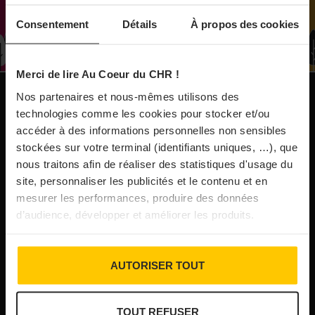
À Paris, le Doobie’s renaît sous la forme d’une
Consentement
Détails
À propos des cookies
maison de collectionneur
Merci de lire Au Coeur du CHR !
31/07/2026
Vins fins : la Chine affiche ses ambitions
Nos partenaires et nous-mêmes utilisons des
NOS PUBLICATIONS
technologies comme les cookies pour stocker et/ou
accéder à des informations personnelles non sensibles
31/07/2026
stockées sur votre terminal (identifiants uniques, …), que
Brasserie Dupont : la bière saison, mais pas
nous traitons afin de réaliser des statistiques d'usage du
site, personnaliser les publicités et le contenu et en
que…
mesurer les performances, produire des données
d’audience, développer et améliorer les produits.
30/07/2026
Incendies : l’aide d’urgence rehaussée à 8 000 €
AUTORISER TOUT
pour les indépendants, l’autoroute A63 réouverte
TOUT REFUSER