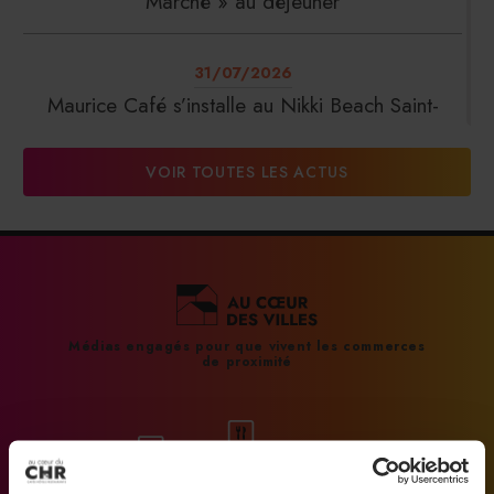
Marché » au déjeuner
31/07/2026
Maurice Café s’installe au Nikki Beach Saint-
Tropez
VOIR TOUTES LES ACTUS
31/07/2026
DalterFood Group franchit les 200 millions
d’euros de chiffre d’affaires
31/07/2026
Médias engagés pour que vivent les commerces
de proximité
La Liste : La Réserve Paris de nouveau meilleur
hôtel du monde
31/07/2026