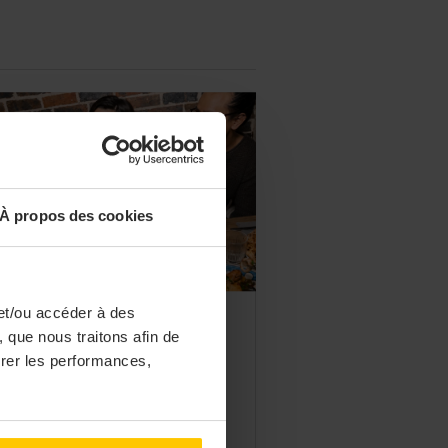
À propos des cookies
et/ou accéder à des
ÈNEMENTS
 que nous traitons afin de
eFork Summer : 1 000
surer les performances,
resses à moitié prix
qu'au 20 septembre, la plateforme
réservation de restaurants propose
 opération permettant de réduire