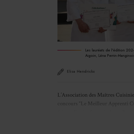
Les lauréats de l'édition 2
Aigoin, Léna Perrin-Manginois
Elisa Hendrickx
L’Association des Maîtres Cuisinie
concours “Le Meilleur Apprenti Cui
faire culinaire français. Les sélec
novembre 2025, en amont de la fina
Lycée Valéry-Giscard-d’Estaing de