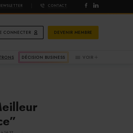
NEWSLETTER
CONTACT
E CONNECTER
DEVENIR MEMBRE
ATRONS
DÉCISION BUSINESS
VOIR
eilleur
ce”
 à 16:37