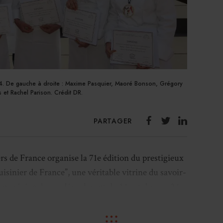
024. De gauche à droite : Maxime Pasquier, Maoré Bonson, Grégory
 et Rachel Parison. Crédit DR.
PARTAGER
rs de France organise la 71e édition du prestigieux
sinier de France”, une véritable vitrine du savoir-
tions régionales se dérouleront du 14 octobre au 24
le nationale prévue le lundi 12 janvier 2026 au
 Chamalières (63).