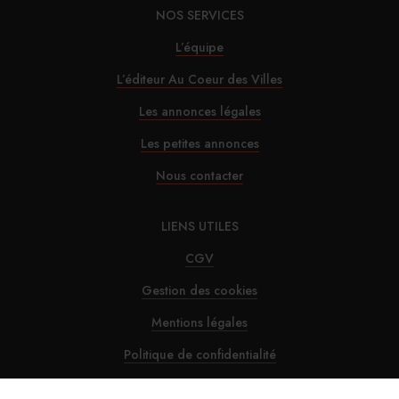
NOS SERVICES
L’équipe
L’éditeur Au Coeur des Villes
Les annonces légales
Les petites annonces
Nous contacter
LIENS UTILES
CGV
Gestion des cookies
Mentions légales
Politique de confidentialité
Plan du site