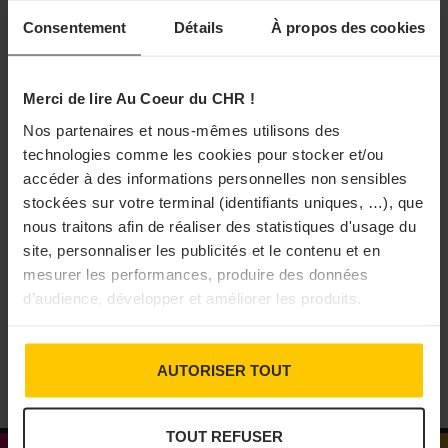
L’ensemble des réponses, récoltées de manière anonyme,
Consentement
Détails
À propos des cookies
viendront nourrir les propositions que
le groupement
portera auprès des pouvoirs publics et des candidats à
Merci de lire Au Coeur du CHR !
l’élection présidentielle.
PROFESSION
Nos partenaires et nous-mêmes utilisons des
Au cœur du CHR en pause pendant l’été
technologies comme les cookies pour stocker et/ou
Les résultats de l’enquête seront présentés le 14
L'équipe d'Au cœur du CHR se met en pause pendant
accéder à des informations personnelles non sensibles
deux semaines et vous donne rendez-vous le 17 août
septembre, à l’occasion de la rentrée politique du GHR.
stockées sur votre terminal (identifiants uniques, …), que
2026 pour de nouvelles actualités.
Les propositions politiques qui en découleront seront
nous traitons afin de réaliser des statistiques d'usage du
31/07/2026
site, personnaliser les publicités et le contenu et en
quant à elles dévoilées lors du congrès annuel, en
mesurer les performances, produire des données
novembre.
d’audience, développer et améliorer les produits.
PARTAGER
AUTORISER TOUT
TOUT REFUSER