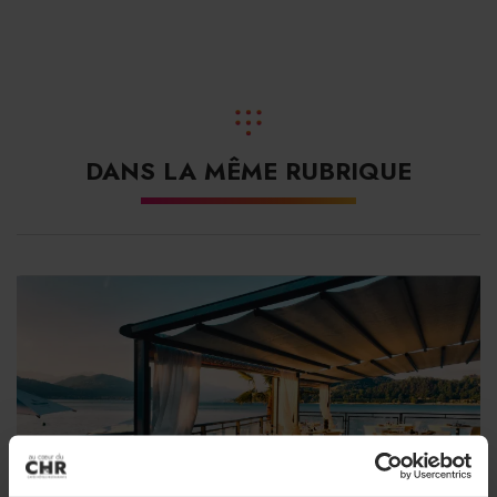
établissements de nuit et traiteurs organisateurs de
réceptions.
Cette consultation inédite permettra de construire des
propositions
crédibles, opérationnelles et directement
utiles au secteur, à partir des réalités concrètes vécues
DANS LA MÊME RUBRIQUE
par les entreprises.
L’enquête
permettra notamment d’identifier les
principaux freins à l’activité et à l’emploi. Mais aussi de
hiérarchiser les priorités économiques, sociales et
réglementaires du secteur. Le GHR souhaite également
objectiver les besoins des entreprises en matière de
fiscalité, d’emploi, de logement, de simplification
administrative, de transition écologique et d’innovation.