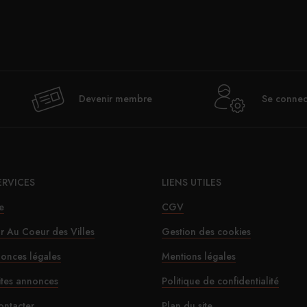
Val
Devenir membre
Se connec
déje
ERVICES
LIENS UTILES
e
CGV
ur Au Coeur des Villes
Gestion des cookies
onces légales
Mentions légales
Le SD
ites annonces
Politique de confidentialité
ontacter
Plan du site