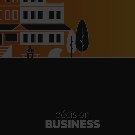
haussée à 8 000 € pour les
dépendants, l’autoroute A63
réouverte
30/07/2026
Bold Woman Dinners de Veuve
Clicquot de retour
30/07/2026
enn Viel et Brandon Dehan
rent la première boutique des
Glaces Minot
30/07/2026
s Hôtels : un chiffre d’affaires