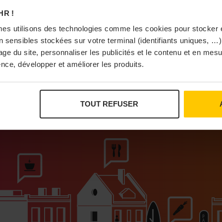
À Pa
HR !
es utilisons des technologies comme les cookies pour stocker 
 sensibles stockées sur votre terminal (identifiants uniques, …),
sage du site, personnaliser les publicités et le contenu et en me
nce, développer et améliorer les produits.
Vi
TOUT REFUSER
ur que vivent les commerces de proximité
Bras
I