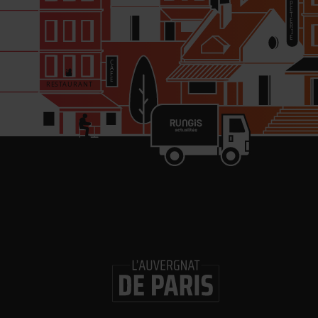
re
in
Les 
Gl
ouv
Logi