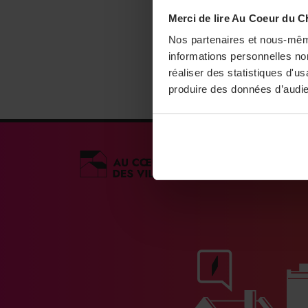
Merci de lire Au Coeur du C
Nos partenaires et nous-mêm
informations personnelles non
réaliser des statistiques d'u
produire des données d’audie
Médias engagés po