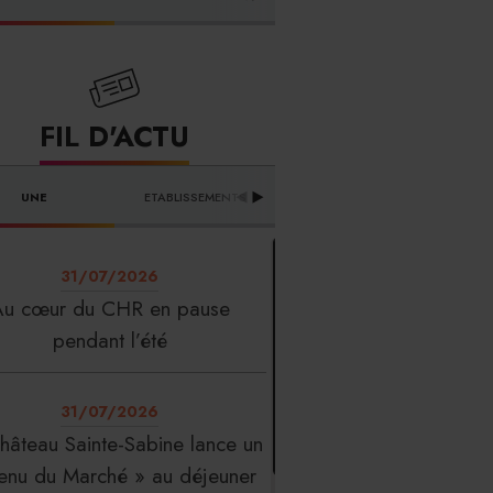
FOURNISSEURS
FIL D'ACTU
UNE
ETABLISSEMENTS
PROFESSION
T
31/07/2026
Au cœur du CHR en pause
pendant l’été
31/07/2026
hâteau Sainte-Sabine lance un
enu du Marché » au déjeuner