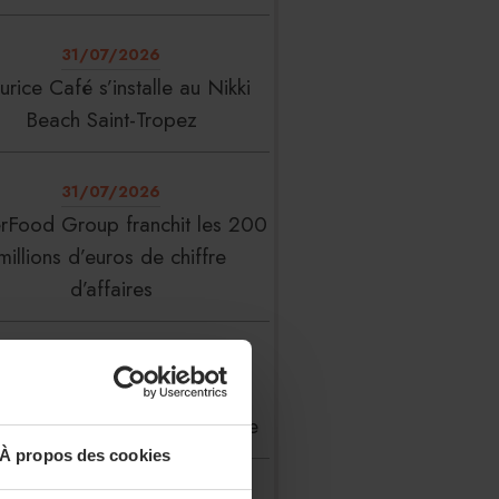
31/07/2026
rice Café s’installe au Nikki
Beach Saint-Tropez
31/07/2026
erFood Group franchit les 200
millions d’euros de chiffre
d’affaires
31/07/2026
 Liste : La Réserve Paris de
veau meilleur hôtel du monde
À propos des cookies
31/07/2026