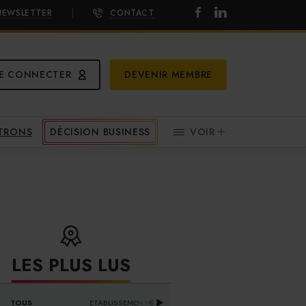
NEWSLETTER
CONTACT
E CONNECTER
DEVENIR MEMBRE
ATRONS
DÉCISION BUSINESS
VOIR
LES PLUS LUS
DISTRIBUTEURS & 
TOUS
ETABLISSEMENTS
PR