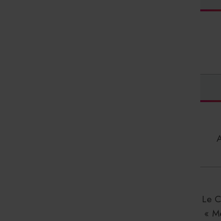
Le C
« M