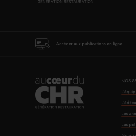
Accéder aux publications en ligne
NOS S
L’équip
L’édite
Les ann
Les pet
Nous c