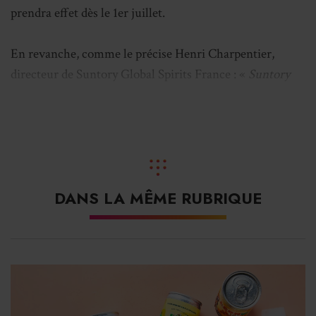
prendra effet dès le 1er juillet.
En revanche, comme le précise Henri Charpentier,
directeur de Suntory Global Spirits France : «
Suntory
Global Spirits France conserve la responsabilité des
négociations commerciales et de la commercialisation
de son portefeuille auprès des diverses enseignes.
» La
marque Martiniquaise-Bardinet intervient quant à elle
aval, «
en mettant à disposition sa force de vente pour
DANS LA MÊME RUBRIQUE
assurer le suivi et l’animation des marques dans les
points de vente.
»
Par ailleurs, les chefs de secteur du groupe français
intégreront désormais à leur portefeuille plusieurs
références de Suntory, parmi lesquelles les whiskies Jim