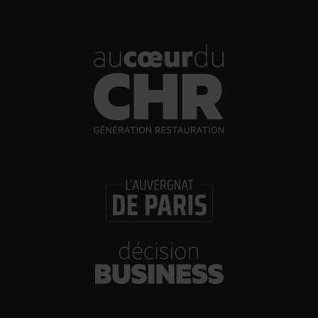
Bowmore Legend en grande distribution. Cette
référence de la distillerie écossaise fera son retour avec
un nouveau design d’ici la fin de l’année. Comme tient à
le préciser Fabien Besse : «
le whisky n’a pas de problème
d’image mais d’usage.
» Les consommateurs veulent «
des produits qualitatifs mais accessibles. La génération
souhaite aussi acquérir des fondamentaux pour
comprendre l’univers du whisky mais sans aucun
dogmatisme
», explique les représentants de la marque.
Alors à bas le whisky on the rocks et bienvenue à nos
amis les glaçons !
Enfin le groupe mise également sur le développement de
références plus accessibles comme le Jim Beam
Pineapple, une déclinaison aromatisée à l’ananas. Par
ailleurs, Connemara enrichit sa gamme avec