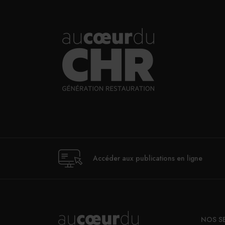
d’échanges avec le client, ce qui es
valeur, dont il est particulièrement 
française.
« On entend parfois que servir est 
»,assure-t-il. Il espère que l’organ
permettra de redorer le blason des 
Accéder aux publications en ligne
NOS S