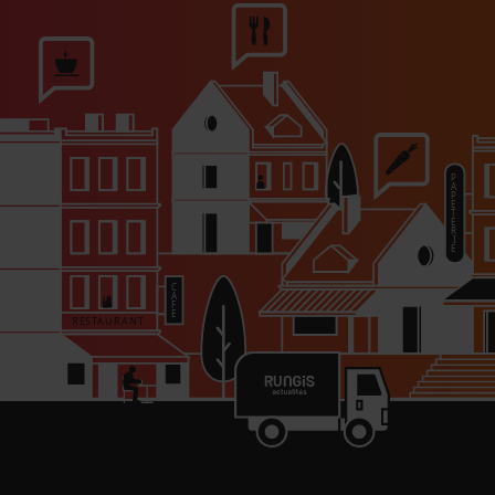
outefois à s’équilibrer.« Ces dix dernières années,
comme le flambage, la découpe ou encore la
ges ont été remis en avant, ce qui redonne au
e-t-il. Il ne s’agit toutefois pas d’opposer salle et
out un travail d’équipe.« Les grands chefs ont bien
nifique, il doit être bien servi et s’ils font un plat
joute Lorenzo Dri.Le client va au restaurant parce
is il y retourne, car il a été bien servi. »
nes
ré Terrail mentionne le côté spectacle de la
vice a repris sa dimension théâtrale, de discours et