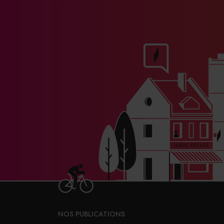
primordial, la situation commence t
les gestes techniques de la salle 
présentation des plateaux de froma
service ses lettres de noblesse », not
cuisine, au contraire, c’est avant t
conscience que s’ils font un plat mag
moyen, un bon service lessauvera,a
qu’il sait que les plats sont bons, ma
À LIRE AUSSI
Un trophée pour les jeu
En plus des gestes techniques, And
fonction du maître d’hôtel.« Le ser
NOS PUBLICATIONS