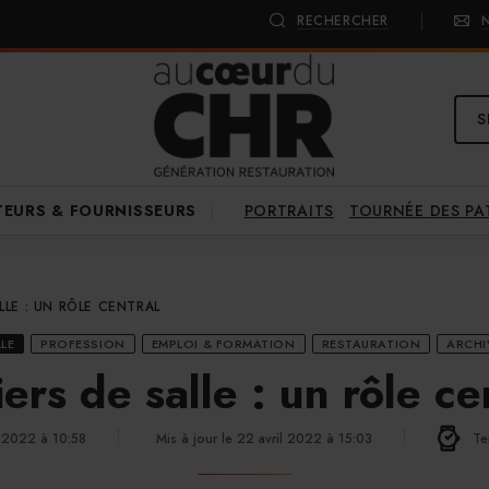
RECHERCHER
S
PORTRAITS
TOURNÉE DES P
TEURS & FOURNISSEURS
LLE : UN RÔLE CENTRAL
LE
PROFESSION
EMPLOI & FORMATION
RESTAURATION
ARCHI
ers de salle : un rôle ce
l 2022 à 10:58
Mis à jour le 22 avril 2022 à 15:03
Te