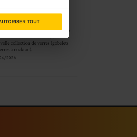
DÉCISION BUSINESS
SALLE
sini présente les verres
mea
AUTORISER TOUT
ini, fournisseur de matériel pour le
teur CHR, dévoile Lumea, sa
velle collection de verres (gobelets
erres à cocktail).
04/2026