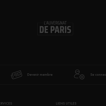
t très valorisé à notre époque », pense-t-il. Cette
fier, fait finalement partie du service à la
dégradant, au contraire, c’est une immense fierté
isation de concours, à l’image du trophée Delair,
métiers de salle.
PARTAGER
Devenir membre
Se connec
ERVICES
LIENS UTILES