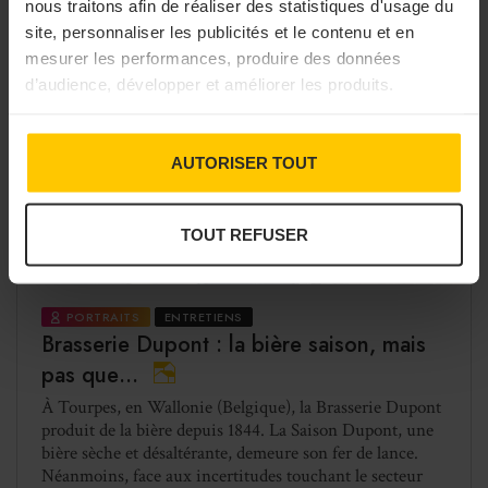
nous traitons afin de réaliser des statistiques d'usage du
site, personnaliser les publicités et le contenu et en
mesurer les performances, produire des données
d’audience, développer et améliorer les produits.
AUTORISER TOUT
TOUT REFUSER
PORTRAITS
ENTRETIENS
Brasserie Dupont : la bière saison, mais
pas que…
À Tourpes, en Wallonie (Belgique), la Brasserie Dupont
produit de la bière depuis 1844. La Saison Dupont, une
bière sèche et désaltérante, demeure son fer de lance.
Néanmoins, face aux incertitudes touchant le secteur