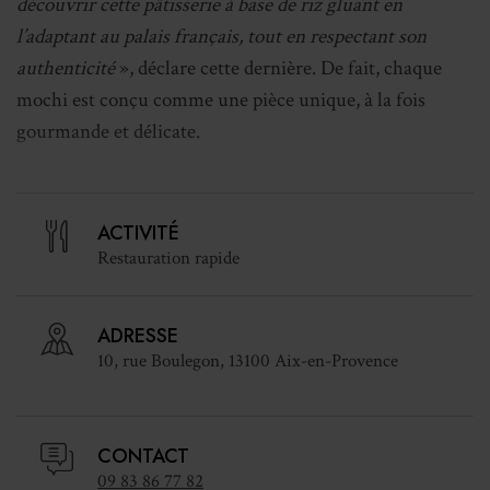
découvrir cette pâtisserie à base de riz gluant en
l’adaptant au palais français, tout en respectant son
authenticité
», déclare cette dernière. De fait, chaque
mochi est conçu comme une pièce unique, à la fois
gourmande et délicate.
Aux recettes traditionnelles réalisées à base de haricots
rouges ou blancs se sont ajoutées des créations
ACTIVITÉ
originales. Comme le mochi amande fleur d’oranger. Un
Restauration rapide
clin d’oeil au calisson provençal. Cette exigence
artisanale, associée à un univers esthétique travaillé, a
ADRESSE
permis à l’enseigne de «
fidéliser une clientèle locale
10, rue Boulegon, 13100 Aix-en-Provence
attachée à la qualité et à l’originalité
», déclare-t-elle.
Depuis peu, la maison propose également une autre
spécialité japonaise, des onigiris. Une façon pour la
CONTACT
propriétaire des lieux «
d’offrir un moyen de manger
09 83 86 77 82