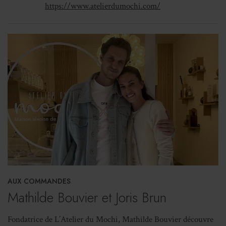
https://www.atelierdumochi.com/
correctement à moindres frais
».
Carte sur table
OUVERTURE
du mardi au vendredi de 11 h à 15 h,
puis de 15 h 30 à 19
h.
Le samedi de 11 h à 19 h.
EFFECTIF
3
CAPACITÉ D'ACCUEIL
AUX COMMANDES
4 à l’intérieur
Mathilde Bouvier et Joris Brun
TICKET MOYEN
Fondatrice de L’Atelier du Mochi, Mathilde Bouvier découvre