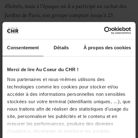
d’hôtels, mais à l’époque où il a participé au rachat des
Jardins de Paris, son groupe comptait jusqu’à 25
établissements. Au fil des années, l’hôtelier s’est
transformé en un financier redoutable, qui a traité avec
les plus gros opérateurs du métier en France et à
Consentement
Détails
À propos des cookies
l’étranger.
« J’ai même travaillé avec des fonds de
pension américains,
raconte-t-il,
j’ai dû leur faire
comprendre ce que représentait en France la valeur d’un
Merci de lire Au Coeur du CHR !
fonds de commerce, une notion totalement abstraite
Nos partenaires et nous-mêmes utilisons des
pour eux. Ils m’ont en revanche ouvert des horizons sur
technologies comme les cookies pour stocker et/ou
accéder à des informations personnelles non sensibles
la finance.
Avec eux, j’ai compris que l’on pouvait tout
stockées sur votre terminal (identifiants uniques, …), que
faire avec les banques, à condition de rembourser un
nous traitons afin de réaliser des statistiques d'usage du
jour… »
site, personnaliser les publicités et le contenu et en
mesurer les performances, produire des données
d’audience, développer et améliorer les produits.