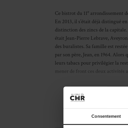
e
Ce bistrot du 11
arrondissement de 
En 2013, il s’était déjà distingué 
distinction des zincs de la capitale
était Jean-Pierre Lebrave, Aveyronn
des buralistes. Sa famille est resté
par son père, Jean, en 1964. Alors
leurs tabacs pour privilégier la re
mener de front ces deux activités 
Consentement