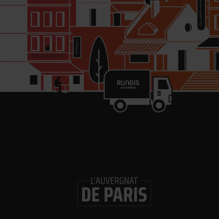
nais ». Eric Ling, 45 ans, est né et a grandi en Île-de-France. Ses
e Wenzhou étaient arrivés à Paris dans les années 1960, et ses
 dans les années 1970 pour exercer une activité de commerçants
t, de la maroquinerie, mais aussi de la boulangerie. Depuis son
n bistrot. Il s’est d’ailleurs orienté vers la restauration en devenant
 12e) au début des années 2000. Durant une dizaine d’années, il a
ce international de la chaussure. Cette période lui a permis d’être
lia. Le bureau de tabac propose des produits de la FDJ et un coin
re deux salles. Le va-et-vient au guichet ne perturbe pas les clients
ffice de frontière entre les deux univers. Eric ne cache pas qu’à ses
demeure « son coeur de métier ». Il estime que la présence d’un
 compatible avec un bistrot à vins traditionnel : « Il faut savoir
, alterner des attitudes sérieuses et moins sérieuses. »