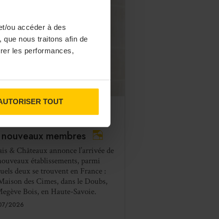
et/ou accéder à des
 que nous traitons afin de
surer les performances,
AUTORISER TOUT
ABLISSEMENTS
lais & Châteaux accueille
 nouveaux membres
ais & Châteaux annonce l’arrivée de
nouveaux établissements, parmi
quels deux se trouvent en France :
Maison des Cimes, dans le Doubs,
Megève Bois, en Haute-Savoie.
07/2026