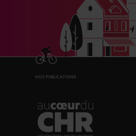
Eric Ling, le « chinois-aveyro
grands-parents originaires d
parents les avaient rejoints
dans les secteurs du vêtemen
NOS PUBLICATIONS
enfance, Eric rêvait d’ouvrir u
serveur au Train bleu (Paris
ensuite exercé dans le commer
en mesure de racheter Le Gal
presse : il est bien isolé ent
attablés et le comptoir fait o
yeux l’activité de buraliste 
bureau de tabac est tout à fait
s’adapter aux deux clientèles