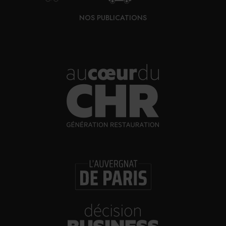
idéale pour la livraison urbaine.
NOS PUBLICATIONS
En ce qui concerne la sécurité, les véhicules sont
équipés en conformité de la réglementation GSR 2
(General Safety Regulation), implantée le 7 juillet 2024
en Europe. Il est question d’une caméra à l’arrière, de
détecteurs latéraux, de système anti-distraction /
somnolence, d’alertes de reconnaissance des panneaux
de vitesse, d’information sur la pression des pneus, de
feux automatiques, d’un signal d’arrêt d’urgence, d’un
système d’information de démarrage ou encore d’une
alerte en cas de franchissement de ligne. Enfin, les
nouveaux camions électriques de Transgourmet étant
très puissants, l’écoconduite sera essentielle sur
l’autonomie du véhicule. Ainsi, les chauffeurs livreurs
seront formés et accompagnés afin d’avoir les bonnes