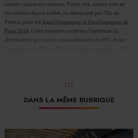
tonnes conçus sur mesure. Parmi eux, quatre sont en
circulation depuis juillet, en démarrant par l’Île-de-
France, pour les
Jeux Olympiques et Paralympiques de
Paris 2024
. Cette initiative confirme l’ambition du
distributeur qui vise le renouvellement de 80% de ses
véhicules, soit 250, en B100 (carburant composé à 100%
d’esters méthyliques d’acides gras) et en électrique.
Prochainement, plus de 50% de sa flotte de livraison
roulera d’ici fin 2024 avec une motorisation ou un
carburant alternatif – au biodiesel à 100%, à l’Oleo100,
au gaz naturel ou biogaz. L’objectif d’ici fin 2025 est
DANS LA MÊME RUBRIQUE
d’atteindre les 70%.
L’électrique, un choix complémentaire
Tandis que les longues distances sont couvertes par des