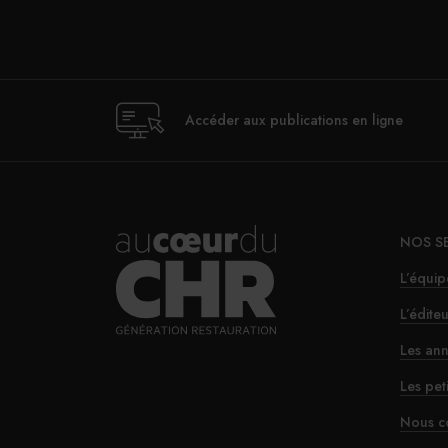
Accéder aux publications en ligne
NOS S
L’équip
L’édite
Les ann
Les pet
Nous c