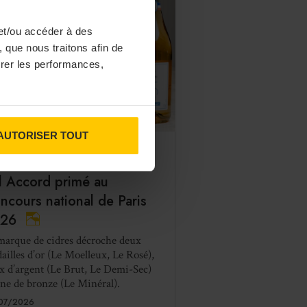
et/ou accéder à des
 que nous traitons afin de
surer les performances,
AUTORISER TOUT
DÉCISION BUSINESS
IX ET CONCOURS
l Accord primé au
ncours national de Paris
26
marque de cidres décroche deux
ailles d’or (Le Moelleux, Le Rosé),
x d’argent (Le Brut, Le Demi-Sec)
une de bronze (Le Minéral).
07/2026