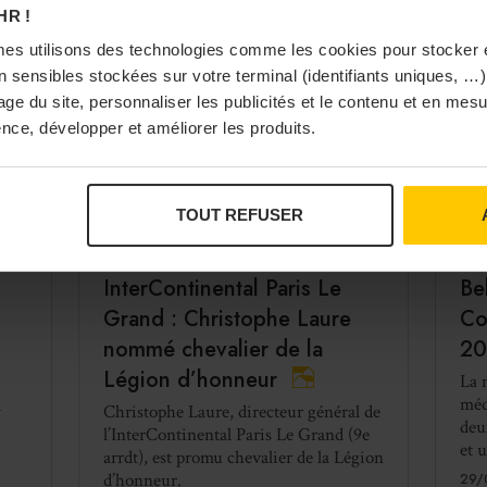
HR !
es utilisons des technologies comme les cookies pour stocker 
 sensibles stockées sur votre terminal (identifiants uniques, …),
sage du site, personnaliser les publicités et le contenu et en me
nce, développer et améliorer les produits.
TOUT REFUSER
DÉCISION BUSINESS
PRIX ET CONCOURS
PR
s
InterContinental Paris Le
Be
Grand : Christophe Laure
Co
nommé chevalier de la
20
Légion d’honneur
La 
méd
a
Christophe Laure, directeur général de
deu
l’InterContinental Paris Le Grand (9e
et 
arrdt), est promu chevalier de la Légion
d’honneur.
29/