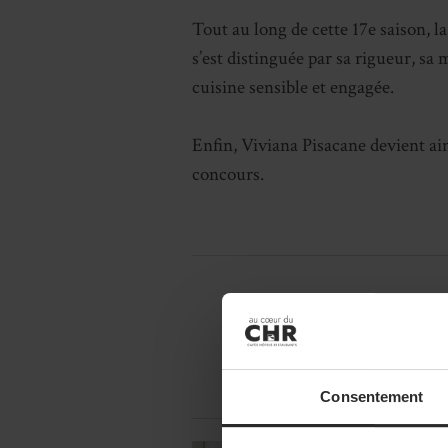
Tout au long de cette 17e saison, 
s’est distinguée par sa rigueur, sa 
cuisine sensible et engagée.
Enfin, Viviana Pisacane devient ain
concours.
Consentement