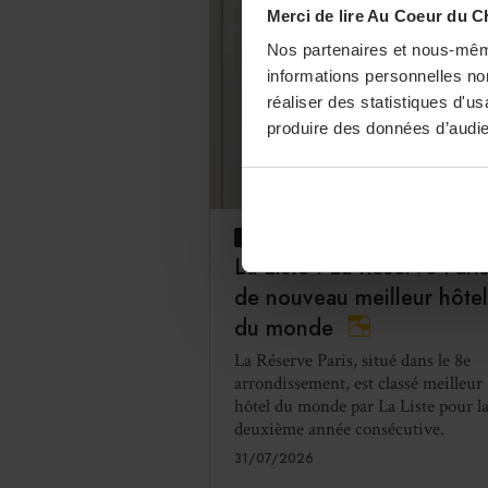
Merci de lire Au Coeur du C
Nos partenaires et nous-mêm
informations personnelles non
réaliser des statistiques d'u
produire des données d’audie
PRIX ET CONCOURS
La Liste : La Réserve Pari
de nouveau meilleur hôtel
du monde
La Réserve Paris, situé dans le 8e
arrondissement, est classé meilleur
hôtel du monde par La Liste pour l
deuxième année consécutive.
31/07/2026