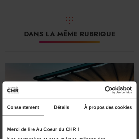
créneau le 1er octobre sur RMC pour dénoncer comme
«un scandale »
cette possible extension en rappelant que
«les titres restaurant avaient été créés pour les
restaurants »
et que ce détournement vers la grande
DANS LA MÊME RUBRIQUE
distribution privait les restaurateurs d’une manne
annuelle estimée à 576 M€ (voir encadré). Le hold up de
la grande distribution sur le titre restaurant est encore
plus juteux, puisqu’on estime que ce secteur a ainsi
récupéré près 850 M€ de CA annuel, non seulement au
détriment de la restauration, mais aussi des assimilés
(métiers de bouche habilités à la collecte), qui ont
également vu leur part de marché baisser.
Consentement
Détails
À propos des cookies
L’histoire du titre restaurant
Merci de lire Au Coeur du CHR !
Rappelons que c’est Jacques Borel qui a initié le titre
Nos partenaires et nous-mêmes utilisons des