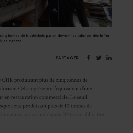
inq tonnes de biodéchets par an devront les valoriser dès le 1er
lice Mariette.
PARTAGER
les CHR produisant plus de cinq tonnes de
aloriser. Cela représente l’équivalent d’une
ur en restauration commerciale. Le seuil
uisque ceux produisant plus de 10 tonnes de
alimentaire par an ont depuis 2016 une obligation
lières adaptées.
« Cela concerne de nombreux
ait prêts à le faire,
d’ailleurs de nombreux CHR le