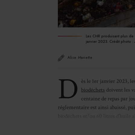
Les CHR produisant plus de c
janvier 2023. Crédit photo : A
Alice Mariette
D
ès le 1er janvier 2023, 
biodéchets
doivent les v
centaine de repas par jo
réglementaire est ainsi abaissé, p
biodéchets et/ou 60 litres d’huile 
de tri et de valorisation dans des fi
restaurants et nous sommes tout à f