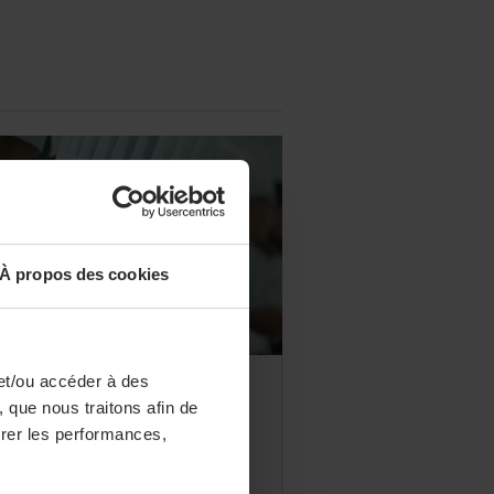
À propos des cookies
et/ou accéder à des
OFESSION
 ministre du Travail
 que nous traitons afin de
surer les performances,
nfirme le maintien des
nancements de