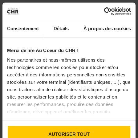
Enfin, « Savoir-faire » conduit le lecteur à la rencontre
de
Jules Leroy
, dont les créations céramiques puisent
leur inspiration dans les terres qui l’entourent.
Consentement
Détails
À propos des cookies
Le numéro propose également un cahier spécial
Merci de lire Au Coeur du CHR !
consacré aux vins sans alcool. Producteurs pionniers,
Nos partenaires et nous-mêmes utilisons des
innovations techniques, nouvelles habitudes de
technologies comme les cookies pour stocker et/ou
consommation et accords mets-vins imaginés par
les
accéder à des informations personnelles non sensibles
frères Ibarboure
: un dossier pour comprendre les
stockées sur votre terminal (identifiants uniques, …), que
évolutions d’une catégorie en pleine expansion.
nous traitons afin de réaliser des statistiques d'usage du
site, personnaliser les publicités et le contenu et en
mesurer les performances, produire des données
PARTAGER
d’audience, développer et améliorer les produits.
AUTORISER TOUT