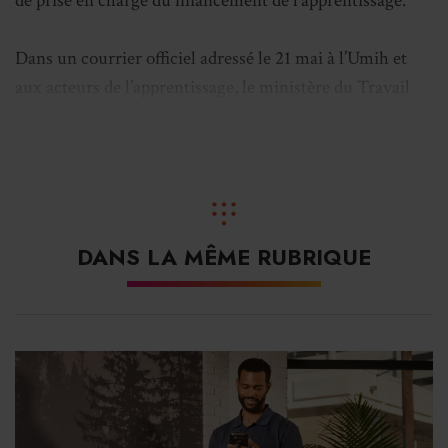
de prise en charge du financement de l’apprentissage.
Dans un courrier officiel adressé le 21 mai à l’Umih et
aux acteurs de l’apprentissage, le ministère du Travail
annonce un probable élargissement de la marge de
modulation des
niveaux de prise en charge
(NPEC).
Celle-ci pourrait finalement passer de + / – 20 % à +/-
30 %, à enveloppe budgétaire constante. Un mois
supplémentaire a également été octroyé aux branches
DANS LA MÊME RUBRIQUE
pour leur permettre de revoir leurs délibérations sur les
niveaux de prise en charge des contrats d’apprentissage.
Les premières recommandations, émises en mars
dernier, avaient suscité l’
indignation de la profession
. En
effet, le financement de plusieurs niveaux
d’apprentissage et de formation se voyaient raboté par