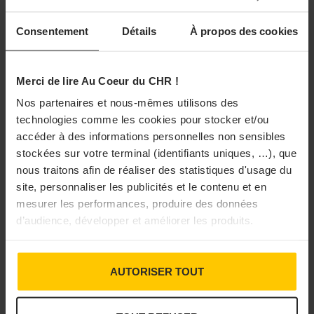
Consentement
Détails
À propos des cookies
Jean-Baptiste Lemoyne,
Secrétaire d'État chargé du tourisme
Merci de lire Au Coeur du CHR !
Les moyens, c’est justement l’autre volet de la
Nos partenaires et nous-mêmes utilisons des
technologies comme les cookies pour stocker et/ou
communication de Bercy. Profitant de l’annonce du
accéder à des informations personnelles non sensibles
nouveau conseil d’administration d’Atout France, Jean-
stockées sur votre terminal (identifiants uniques, …), que
Baptiste Lemoyne a fait l’inventaire de l’arsenal déployé,
nous traitons afin de réaliser des statistiques d'usage du
ou en cours de déploiement. Le plan Avenir Montagne
site, personnaliser les publicités et le contenu et en
mesurer les performances, produire des données
prévoit déjà « différentes actions, dont 140 projets
d’audience, développer et améliorer les produits.
d’investissement (pour un montant de 50 millions en
2021) ».
AUTORISER TOUT
À LIRE AUSSI