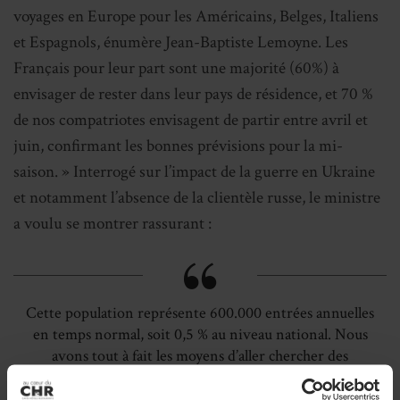
voyages en Europe pour les Américains, Belges, Italiens
et Espagnols, énumère Jean-Baptiste Lemoyne. Les
Français pour leur part sont une majorité (60%) à
envisager de rester dans leur pays de résidence, et 70 %
de nos compatriotes envisagent de partir entre avril et
juin, confirmant les bonnes prévisions pour la mi-
saison. » Interrogé sur l’impact de la guerre en Ukraine
et notamment l’absence de la clientèle russe, le ministre
a voulu se montrer rassurant :
Cette population représente 600.000 entrées annuelles
en temps normal, soit 0,5 % au niveau national. Nous
avons tout à fait les moyens d’aller chercher des
clientèles complémentaires