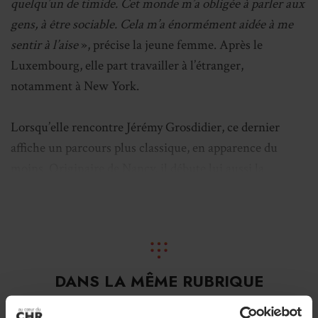
quelqu’un de timide. Cet monde m’a obligée à parler aux
gens, à être sociable. Cela m’a énormément aidée à me
sentir à l’aise
», précise la jeune femme. Après le
Luxembourg, elle part travailler à l’étranger,
notamment à New York.
Lorsqu’elle rencontre Jérémy Grosdidier, ce dernier
affiche un parcours plus classique, en apparence du
moins. Originaire de Nancy, il débute lui aussi la
restauration très tôt, dès 15 ans, avant de quitter sa ville
natale pour Paris. Il enchaîne les brasseries
traditionnelles où il apprend la vitesse, la rigueur et le
travail du produit frais. «
On faisait les jus maison, les
purées, les légumes à tailler. Dans ces cuisines, j’ai appris
DANS LA MÊME RUBRIQUE
à bien couper et à aller vite
», déclare ce dernier.