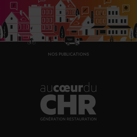
«
Au Luxembourg, quand on ouvre un restaurant, c’est
plein tout de suite
», explique Michelle Primc «
Mais
nous avions envie d’autre chose
», ajoute cette dernière.
Paris leur offre une énergie nouvelle. À l’origine
NOS PUBLICATIONS
pourtant, rien ne les destine à devenir des figures du
végétal. Lorsque Pristine ouvre ses portes il y a trois ans,
la carte propose encore du poulet fermier ou de la truite.
«
C’était une transition. On voulait attirer les gens dans
le végétal sans les braquer
», explique le couple.
Peu à peu pourtant, leur inspiration change. Les
légumes prennent toute la place. «
On recevait de très
bons produits carnés, mais on était moins inspirés par le