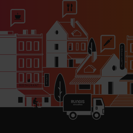
r des vignobles. «
En captant du carbone dans les
au augmente. C’est tout un cercle vertueux qui se
s taux de matière organique fixe du carbone dans
t la réserve d’eau disponible; les vignes ont donc un
 et à l’eau et sont ainsi plus résilientes face aux
nc d’atténuer les changements climatiques, mais
directeur du Domaine Laroche et de la Maison
PARTAGER