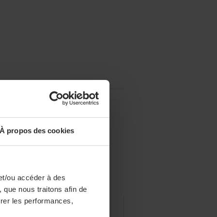
À propos des cookies
et/ou accéder à des
 que nous traitons afin de
surer les performances,
DÉCISION BUSINESS
PRODUITS