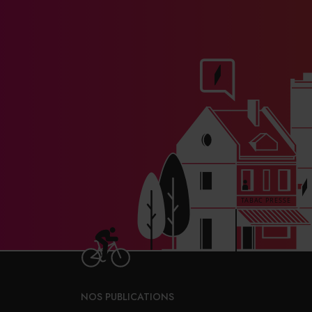
haies et les arbres implantés autou
sols, leur capacité à retenir de l’e
remet en route: l’augmentation de
les sols augmente la biodiversité e
accès plus important aux nutriments
aléas. Ces pratiques permettent do
aussi de s’y adapter
», conclut le 
Champy.
NOS PUBLICATIONS