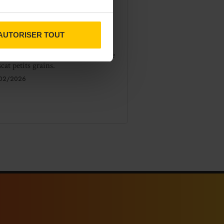
rrigue, un apéritif à base
 vin signé Rhonéa
coopérative viticole de la Vallée du
AUTORISER TOUT
ne, lance un nouvel apéritif
boré à partir de vins issus du cépage
cat petits grains.
02/2026