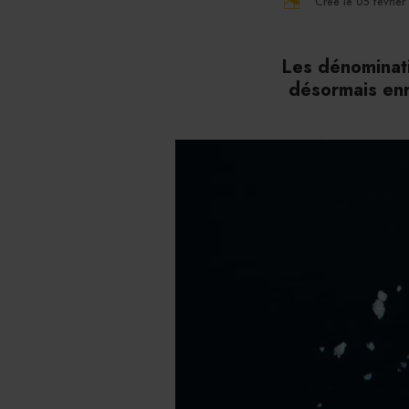
Créé le 05 févrie
Les dénominati
désormais enr