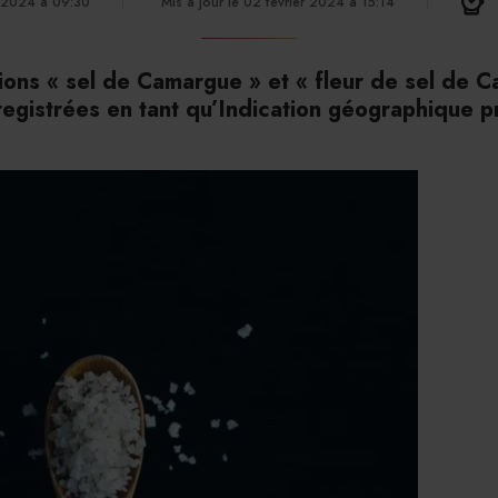
r 2024 à 09:30
Mis à jour le 02 février 2024 à 15:14
ons « sel de Camargue » et « fleur de sel de 
egistrées en tant qu’Indication géographique p