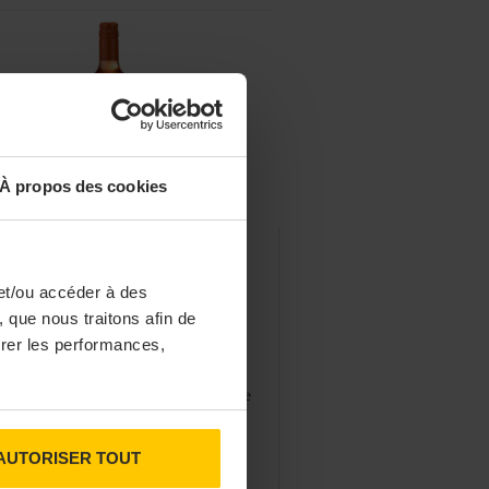
À propos des cookies
DÉCISION BUSINESS
PRODUITS
rrigue, un apéritif à base
et/ou accéder à des
 vin signé Rhonéa
 que nous traitons afin de
surer les performances,
coopérative viticole de la Vallée du
ne, lance un nouvel apéritif
boré à partir de vins issus du cépage
cat petits grains.
02/2026
AUTORISER TOUT