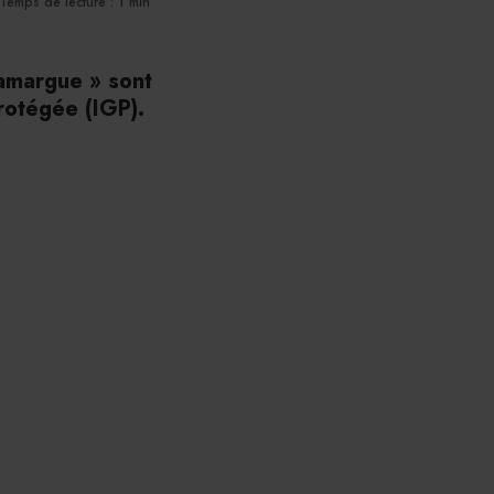
Temps de lecture : 1 min
Camargue » sont
rotégée (IGP).