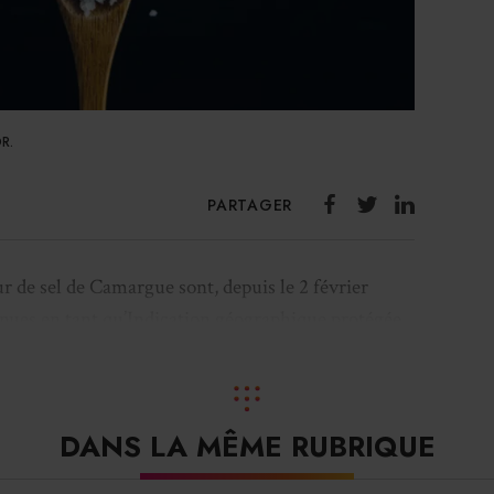
DR.
PARTAGER
ur de sel de Camargue sont, depuis le 2 février
nues en tant qu’
Indication géographique protégée
 savoir-faire en identifiant un produit agricole et
nt la qualité et la réputation sont liées à son
DANS LA MÊME RUBRIQUE
 sel de Camargue sont exclusivement produits en