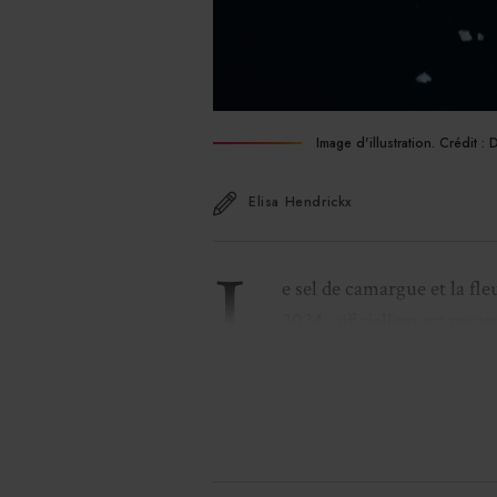
Image d'illustration. Crédit : 
Elisa Hendrickx
L
e sel de camargue et la fle
2024, officiellement recon
(IGP). L’IGP récompense un
ce, qu’il soit brut ou transformé, do
origine géographique.
Le sel de Camargue et la fleur de