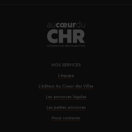
Et Catherine Querard de s’interroger les parlementaires
: « Quelle France veulent-ils pour demain ? Une France
de grands distributeurs, plutôt qu’une France des
restaurateurs et des commerçants et artisans de bouche
animant les centres-villes et créant de la richesse
économique, sociale et culturelle ? »
Reste à savoir si cette proposition de loi nouvelle
NOS SERVICES
formule passera au travers des fourches caudines du
L’équipe
Parlement. Pas certain.
L’éditeur Au Coeur des Villes
PARTAGER
Les annonces légales
Les petites annonces
Nous contacter