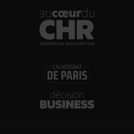
LISTE COMPLÈTE DES RESTAURANTS UNE ÉTOILE
MICHELIN
Cocina de Autor Riviera Maya : Quintana Roo
Le Chique : Quintana Roo
HA’ : Quintana Roo
Los Danzantes Oaxaca : Oaxaca
Levadura de Olla Restaurante : Oaxaca
Animalón : Baja California et Baja California Sur
Damiana : Baja California et Baja California Sur
Conchas de Piedra : Baja California et Baja California Sur
Cocina de Autor Los Cabos : Baja California et Baja California
Sur
KOLI Cocina de Origen : Nuevo León
Pangea : Nuevo León
Em : Mexico City
Esquina Común : Mexico City
Rosetta : Mexico City