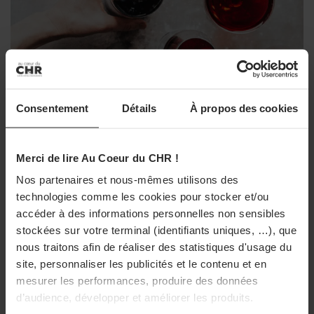
À LIRE AUSSI
Hôtellerie : le Guide Michelin dévoile ses
premières Clefs
Les deux premières deux étoiles Michelin ont été
Consentement
Détails
À propos des cookies
remporté par
Pujol
à Mexico City du chef Enrique
DÉCISION BUSINESS
INTERNATIONAL
Olvera et par
Quintonil
à Mexico City du chef Jorge
Vins fins : la Chine affiche ses ambitions
Merci de lire Au Coeur du CHR !
Vallejo et sa compagne Alejandra Flores. Les 16
Nos partenaires et nous-mêmes utilisons des
établissements sacrés d’une étoile (liste ci-dessous) sont
Shandong (blancs maritimes), Xinjiang (effervescents,
technologies comme les cookies pour stocker et/ou
rouges structurés) et Yunnan (Chardonnay) s'affirment
répartis parmi les régions de Quintana Roo, Oaxaca,
comme des terroirs de référence.
accéder à des informations personnelles non sensibles
Baja California et Baja California Sur, Nuevo León et
stockées sur votre terminal (identifiants uniques, …), que
31/07/2026
Mexico City.
nous traitons afin de réaliser des statistiques d'usage du
site, personnaliser les publicités et le contenu et en
Étoile verte et prix spéciaux
mesurer les performances, produire des données
d’audience, développer et améliorer les produits.