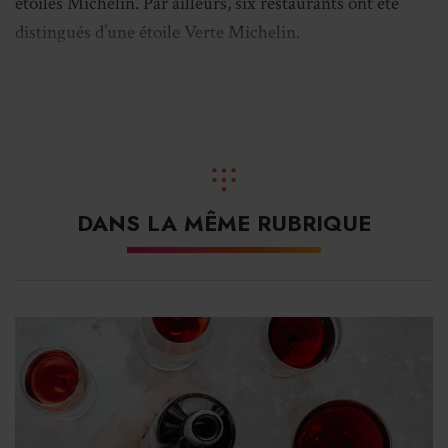
étoiles Michelin. Par ailleurs, six restaurants ont été
distingués d’une étoile Verte Michelin.
«Quelle joie de célébrer à Mexico City les singularités
du paysage gastronomique mexicain. Cette première
sélection, très prometteuse, montre comme le pays se
fait l’écrin de régions aux cultures et traditions aussi
affirmées que distinctes. Des restaurants sophistiqués
DANS LA MÊME RUBRIQUE
auréolés d’une Etoile Michelin, aux bouillonnantes
‘taqueria’ de rues, nos inspecteurs ont été impressionnés
par cette permanente effervescence culinaire,
authentique et gourmande.
» commenteGwendal
Poullennec, le directeur international des Guides
Michelin à propos de la sélection Mexique.