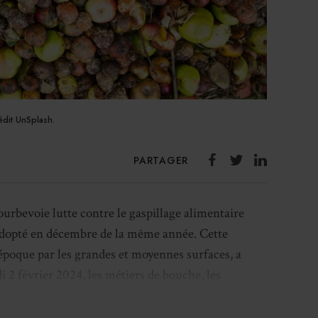
rédit UnSplash.
PARTAGER
Courbevoie lutte contre le gaspillage alimentaire
a adopté en décembre de la même année. Cette
l’époque par les grandes et moyennes surfaces, a
i 2 février 2024, les métiers de bouche, les
’hôtellerie-restauration, l’hôpital Rives de Seine et
 Le cahier des charges de la charte oblige de