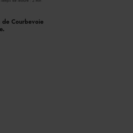
Temps de lecture : 2 min
on de Courbevoie
e.