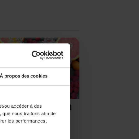
À propos des cookies
et/ou accéder à des
DÉCISION BUSINESS
LÉGISLATION
 que nous traitons afin de
 nouvelles règles
surer les performances,
étiquetage pour les jus de
its