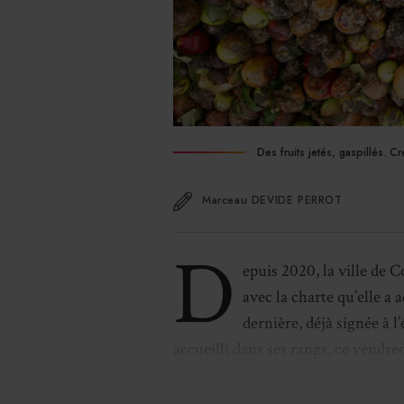
Des fruits jetés, gaspillés. C
Marceau DEVIDE PERROT
D
epuis 2020, la ville de 
avec la charte qu’elle 
dernière, déjà signée à 
accueilli dans ses rangs, ce vendred
marchés comestibles, le secteur de l
le restauration collective scolaire.