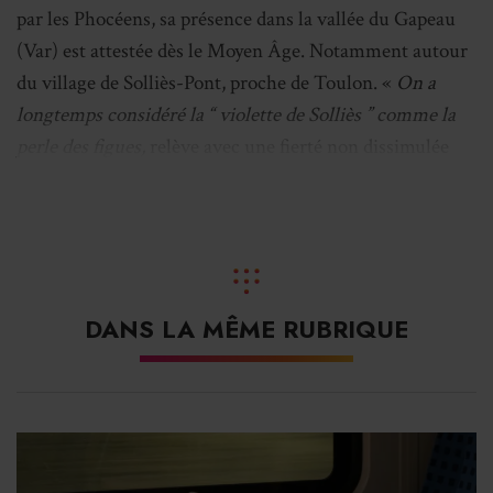
par les Phocéens, sa présence dans la vallée du Gapeau
(Var) est attestée dès le Moyen Âge. Notamment autour
du village de Solliès-Pont, proche de Toulon. «
On a
longtemps considéré la “ violette de Solliès ” comme la
perle des figues,
relève avec une fierté non dissimulée
Cyril Kointz, responsable technique du syndicat
d’appellation d’origine protégée.
Dans les années 1990,
elle était menacée par la pression foncière, le
vieillissement des arboriculteurs et la concurrence
étrangère. L’obtention de l’AOP, en 2006, a permis de
DANS LA MÊME RUBRIQUE
relancer une dynamique. Les communes voisines du
Pradet et de Lagarde, entre autres, ont accueilli de
nombreuses plantations nouvelles, et beaucoup
d’exploitations ont été reprises.
»