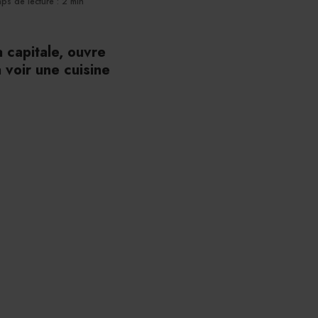
ps de lecture : 2 min
a capitale, ouvre
 voir une cuisine