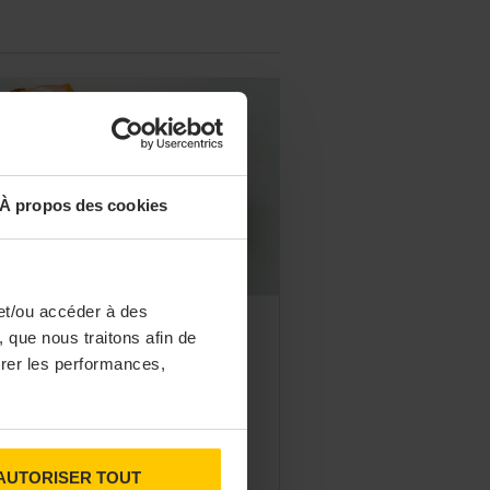
À propos des cookies
et/ou accéder à des
AND PARIS
 que nous traitons afin de
durée Café dévoile des
surer les performances,
asties
urée Café, l’enseigne de coffee-
p de Ladurée, s’essaie à la Comfort
d avec le lancement de trois
AUTORISER TOUT
ttes de toasties.