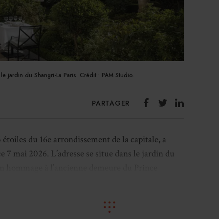
e jardin du Shangri-La Paris. Crédit : PAM Studio.
PARTAGER
5 étoiles du 16e arrondissement de la capitale
, a
7 mai 2026. L’adresse se situe dans le jardin du
un hommage à l’ancienne demeure du Prince
-La Paris. Cela passe par une cuisine bourgeoise
ble
: nappes blanches, porcelaine de Gien et