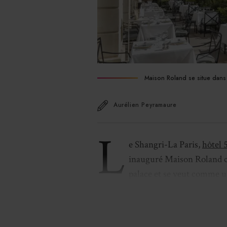
Maison Roland se situe dans l
Aurélien Peyramaure
L
e Shangri-La Paris,
hôtel 
inauguré Maison Roland ce 
palace et se veut comme 
Roland Bonaparte qu’est le Shangri
mise en valeur par les
arts de la ta
argenterie
.