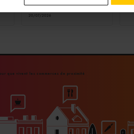
égie
terrasse en une scène, avec cette année
un champ de tournesols en papier.
20/
PARTAGER
20/07/2026
ur que vivent les commerces de proximité