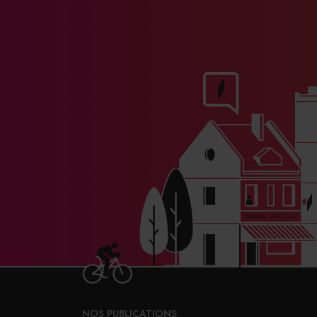
D’après les estimations du ministèr
à ce dispositif. « On a la sensatio
restaurants, n’ont pas vu l’inform
cabinet d’Olivia Grégoire, minist
qu’ils contactent leur fournisseur 
droit s’applique également pour le 
peuvent demander un échelonneme
du CHR avait produit un article à 
Vous souhaitez poser une question 
l’étudieront et y répondront dans u
NOS PUBLICATIONS