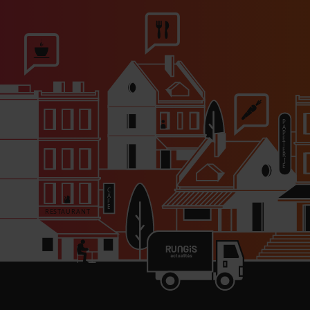
e de l’Économie, 1,5 million d’entreprises ont accès
n que beaucoup d’entre eux, notamment les cafés-
ation ou n’ont pas entamé de démarches, déplore le
re déléguée aux TPE-PME et au Tourisme. Il faut
au plus vite pour en bénéficier. » Ce non-recours au
sujet des PGE, pour lesquels certaines entreprises
nt des remboursement. La rédaction d’Au Coeur
ce sujet début septembre,
à retrouver ici.
à la rédaction ?
C’est par ici.
Nos journalistes
n nouvel article.
PARTAGER