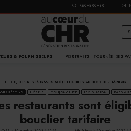
RECHERCHER
S
PORTRAITS
TOURNÉE DES P
TEURS & FOURNISSEURS
OUI, DES RESTAURANTS SONT ÉLIGIBLES AU BOUCLIER TARIFAIRE
VOUS RÉPOND
HÔTELS
CONJONCTURE
LÉGISLATION
BARS & 
es restaurants sont éligi
bouclier tarifaire
Créé le 10 octobre 2022 à 12:15
Mis à jour le 10 octobre 2022 à 