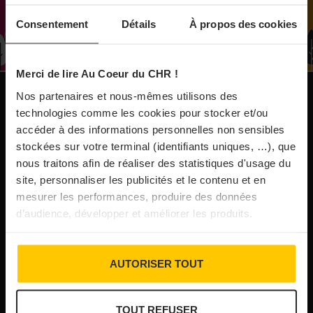
À Paris, le Doobie’s renaît sous la forme d’une
Consentement
Détails
À propos des cookies
maison de collectionneur
Merci de lire Au Coeur du CHR !
31/07/2026
Vins fins : la Chine affiche ses ambitions
Nos partenaires et nous-mêmes utilisons des
NOS PUBLICATIONS
technologies comme les cookies pour stocker et/ou
accéder à des informations personnelles non sensibles
31/07/2026
stockées sur votre terminal (identifiants uniques, …), que
Brasserie Dupont : la bière saison, mais pas
nous traitons afin de réaliser des statistiques d'usage du
site, personnaliser les publicités et le contenu et en
que…
mesurer les performances, produire des données
d’audience, développer et améliorer les produits.
30/07/2026
Incendies : l’aide d’urgence rehaussée à 8 000 €
AUTORISER TOUT
pour les indépendants, l’autoroute A63 réouverte
TOUT REFUSER