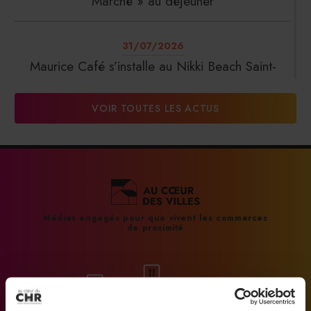
Marché » au déjeuner
31/07/2026
Maurice Café s’installe au Nikki Beach Saint-
Tropez
VOIR TOUTES LES ACTUS
31/07/2026
DalterFood Group franchit les 200 millions
d’euros de chiffre d’affaires
31/07/2026
Médias engagés pour que vivent les commerces
de proximité
La Liste : La Réserve Paris de nouveau meilleur
hôtel du monde
31/07/2026