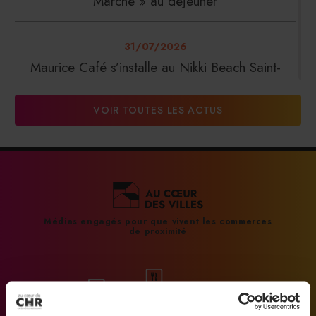
Marché » au déjeuner
31/07/2026
Maurice Café s’installe au Nikki Beach Saint-
Tropez
VOIR TOUTES LES ACTUS
31/07/2026
DalterFood Group franchit les 200 millions
d’euros de chiffre d’affaires
31/07/2026
Médias engagés pour que vivent les commerces
de proximité
La Liste : La Réserve Paris de nouveau meilleur
hôtel du monde
31/07/2026