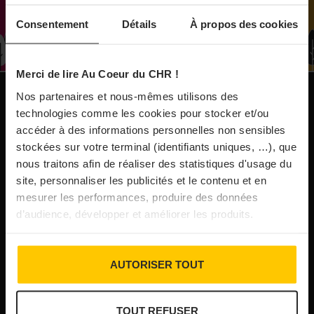
À Paris, le Doobie’s renaît sous la forme d’une
Consentement
Détails
À propos des cookies
maison de collectionneur
Merci de lire Au Coeur du CHR !
31/07/2026
Vins fins : la Chine affiche ses ambitions
Nos partenaires et nous-mêmes utilisons des
NOS PUBLICATIONS
technologies comme les cookies pour stocker et/ou
accéder à des informations personnelles non sensibles
31/07/2026
stockées sur votre terminal (identifiants uniques, …), que
Brasserie Dupont : la bière saison, mais pas
nous traitons afin de réaliser des statistiques d'usage du
site, personnaliser les publicités et le contenu et en
que…
mesurer les performances, produire des données
d’audience, développer et améliorer les produits.
30/07/2026
Incendies : l’aide d’urgence rehaussée à 8 000 €
AUTORISER TOUT
pour les indépendants, l’autoroute A63 réouverte
TOUT REFUSER