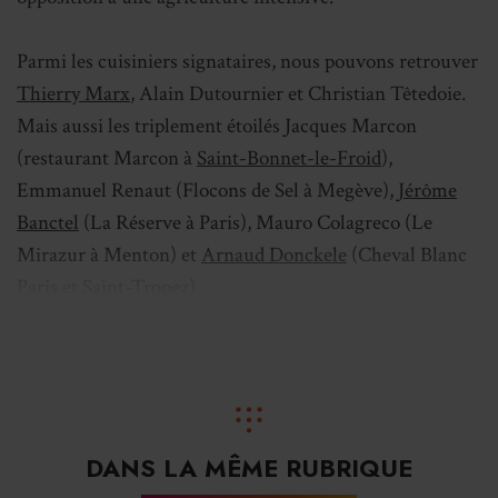
Parmi les cuisiniers signataires, nous pouvons retrouver
Thierry Marx
, Alain Dutournier et Christian Têtedoie.
Mais aussi les triplement étoilés Jacques Marcon
(restaurant Marcon à
Saint-Bonnet-le-Froid
),
Emmanuel Renaut (Flocons de Sel à Megève),
Jérôme
Banctel
(La Réserve à Paris), Mauro Colagreco (Le
Mirazur à Menton) et
Arnaud Donckele
(Cheval Blanc
Paris et Saint-Tropez).
Le texte vient en réponse aux propos d’
Annie Genevard
,
ministre de l’Agriculture, le 23 février dernier
s’interrogeant sur la
« taille critique »
des exploitations
«
au titre de la
compétitivité
»
. Un avis rejeté par les
DANS LA MÊME RUBRIQUE
signataires qui estiment qu’un tel constat revient à
« se