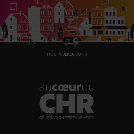
« En voulant étendre nos fermes ou intensifier notre
production agricole au nom de la compétitivité, nous ne
ferons qu’accroître nos vulnérabilités. »
Face à ces différents périls, les signataires souhaitent
favoriser
« une agriculture moins intensive, moins
extensive et moins nocive, mais plus durable, plus
NOS PUBLICATIONS
familiale et plus qualitative »
. Et ce, en insistant sur la
viabilité d’un tel modèle. Ils s’appuient en effet sur le
Centre d’initiatives pour valoriser l’agriculture et le
milieu rural (Civam) qui révèle qu’une ferme dont le
modèle est l’agriculture durable conserve près de 40% de
la richesse produite sur son territoire, contre 25% pour
une ferme conventionnelle.
L’appel à la création d’un fonds foncier