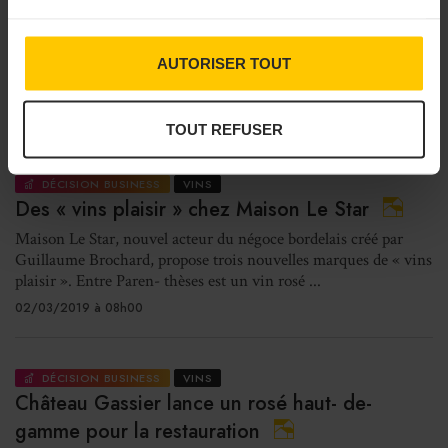
Cuvées haut de gamme chez Mas
Dix-huit ans après la création des Domaines Paul-Mas, Jean-
AUTORISER TOUT
Claude Mas a décidé d’entamer une nouvelle démarche pour
valoriser les meilleurs terroirs situés au ...
04/03/2019 à 08h00
TOUT REFUSER
DÉCISION BUSINESS
VINS
Des « vins plaisir » chez Maison Le Star
Maison Le Star, nouvel acteur du négoce bordelais créé par
Guillaume Brochard, propose trois nouvelles marques de « vins
plaisir ». Entre Paren- thèses est un vin rosé ...
02/03/2019 à 08h00
DÉCISION BUSINESS
VINS
Château Gassier lance un rosé haut- de-
gamme pour la restauration