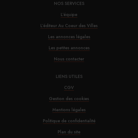
NOS SERVICES
30/07/2026
L’équipe
Alfred Hotels ouvre son premier hôtel à Paris
L’éditeur Au Coeur des Villes
29/07/2026
Les annonces légales
InterContinental Paris Le Grand : Christophe
Les petites annonces
Laure nommé chevalier de la Légion d’honneur
Nous contacter
29/07/2026
LIENS UTILES
Marnie House a ouvert ses portes au Touquet
CGV
Gestion des cookies
29/07/2026
Mentions légales
Brown-Forman rejette l’offre de Sazerac
Politique de confidentialité
29/07/2026
Plan du site