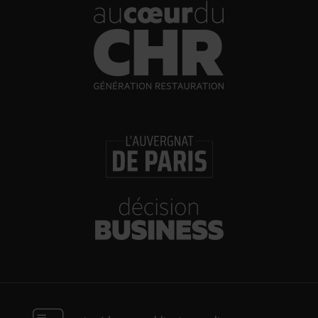
30/07/2026
Incendies : l’aide d’urgence rehaussée à 8 000 €
pour les indépendants, l’autoroute A63 réouverte
30/07/2026
Les Bold Woman Dinners de Veuve Clicquot de
retour
30/07/2026
Glenn Viel et Brandon Dehan ouvrent la première
boutique des Glaces Minot
30/07/2026