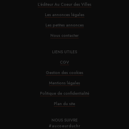
L’éditeur Au Coeur des Villes
30/07/2026
Alfred Hotels ouvre son premier hôtel à Paris
Les annonces légales
Les petites annonces
29/07/2026
Nous contacter
InterContinental Paris Le Grand : Christophe
Laure nommé chevalier de la Légion
LIENS UTILES
d’honneur
CGV
Gestion des cookies
29/07/2026
Mentions légales
Marnie House a ouvert ses portes au Touquet
Politique de confidentialité
29/07/2026
Plan du site
Brown-Forman rejette l’offre de Sazerac
NOUS SUIVRE
#aucoeurduchr