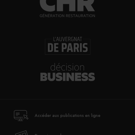
30/07/2026
Incendies : l’aide d’urgence rehaussée à 8
000 € pour les indépendants, l’autoroute A63
réouverte
30/07/2026
Les Bold Woman Dinners de Veuve Clicquot
de retour
30/07/2026
Glenn Viel et Brandon Dehan ouvrent la
première boutique des Glaces Minot
Accéder aux publications en ligne
30/07/2026