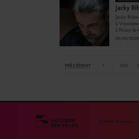
Jacky Ri
Jacky Ribau
à Vincennes
à Noisy-le-
05/09/2020
...
PRÉCÉDENT
1
352
Médias engagés po