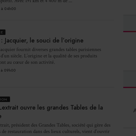
sportif. Avec 191 km et 4 400 m de ...
 à 04h00
RE
: Jacquier, le souci de l’origine
acquier fournit diverses grandes tables parisiennes
d’un siècle. L’origine et la qualité de ses produits
sont au cœur de son activité.
 à 09h00
TION
Lextrait ouvre les grandes Tables de la
e
trait, président des Grandes Tables, société qui gère des
 de restauration dans des lieux culturels, vient d'ouvrir