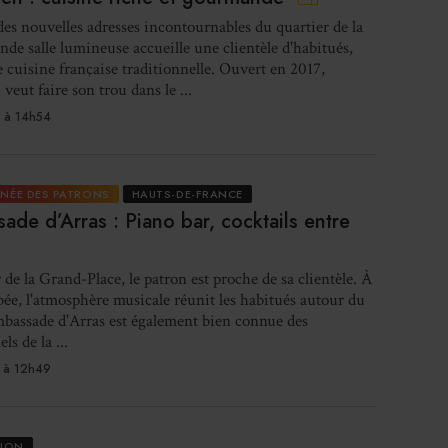
 des nouvelles adresses incontournables du quartier de la
ande salle lumineuse accueille une clientèle d'habitués,
I
 cuisine française traditionnelle. Ouvert en 2017,
re
veut faire son trou dans le ...
in
 à 14h54
RNÉE DES PATRONS
HAUTS-DE-FRANCE
ade d’Arras : Piano bar, cocktails entre
Les 
 de la Grand-Place, le patron est proche de sa clientèle. À
bée, l'atmosphère musicale réunit les habitués autour du
bassade d'Arras est également bien connue des
ls de la ...
Gl
 à 12h49
ouv
TION