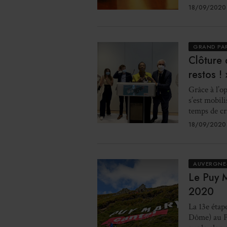
18/09/2020
GRAND PA
Clôture 
restos ! 
Grâce à l’op
s’est mobili
temps de cri
18/09/2020
AUVERGNE
Le Puy M
2020
La 13e étap
Dôme) au Pu