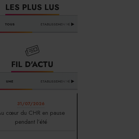
LES PLUS LUS
DISTRIBUTEURS & 
TOUS
ETABLISSEMENTS
PR
FOURNISSEURS
FIL D'ACTU
UNE
ETABLISSEMENTS
PROFESSION
T
31/07/2026
Au cœur du CHR en pause
pendant l’été