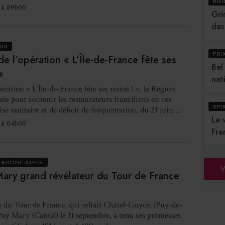
BIÈ
 à 09h00
Gri
des
RIS
PRI
de l’opération « L’Île-de-France fête ses
Bel
»
nat
ération « L’Île-de-France fête ses restos ! », la Région
sée pour soutenir les restaurateurs franciliens en ces
SPI
se sanitaire et de déficit de fréquentation, du 21 juin ...
Le 
 à 04h00
Fra
-RHÔNE-ALPES
V
ary grand révélateur du Tour de France
e du Tour de France, qui reliait Châtel-Guyon (Puy-de-
y Mary (Cantal) le 11 septembre, a tenu ses promesses