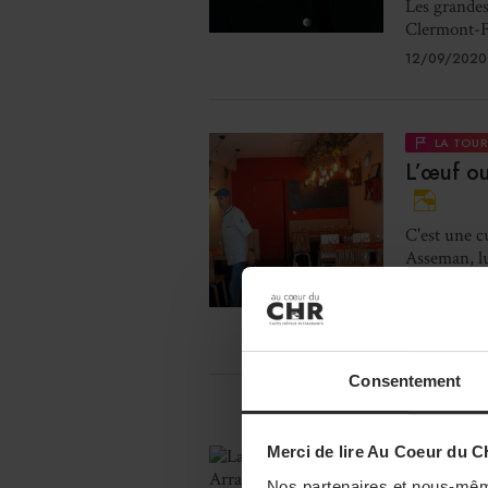
Les grandes
Clermont-F
12/09/2020
LA TOU
L’œuf ou
C'est une c
Asseman, lu
parrainage 
son dévelop
11/09/2020
Consentement
Merci de lire Au Coeur du C
LA TOU
La dame 
Nos partenaires et nous-mêm