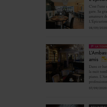
C'est l'une
gare. Sa gr
amateurs de
L'Épicurien 
08/09/2020
LA TOU
L’Ambass
amis
Dans ce bar
la nuit tom
piano. L'Am
professionne
07/09/2020
RESTAURA