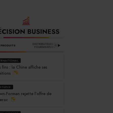
ÉCISION BUSINESS
DISTRIBUTEURS & 
PRODUITS
PROFESSION
B
FOURNISSEURS
ERNATIONAL
 fins : la Chine affiche ses
itions
RITUEUX
wn-Forman rejette l’offre de
erac