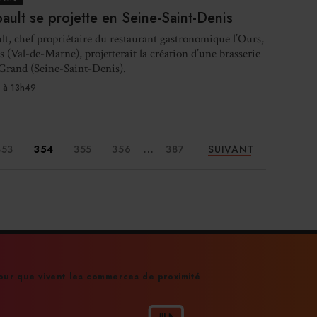
bault se projette en Seine-Saint-Denis
lt, chef propriétaire du restaurant gastronomique l’Ours,
Logi
 (Val-de-Marne), projetterait la création d’une brasserie
Grand (Seine-Saint-Denis).
 à 13h49
Val
...
353
354
355
356
387
SUIVANT
déje
ur que vivent les commerces de proximité