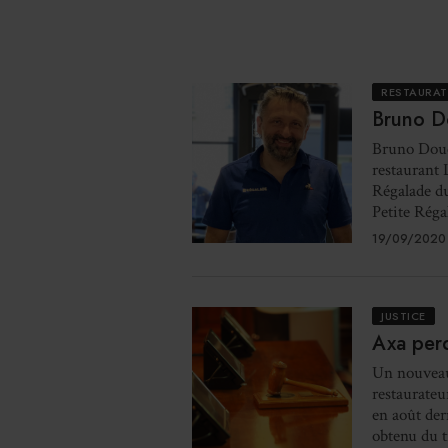
RESTAURA
Bruno Do
Bruno Douce
restaurant 
Régalade du
Petite Régal
19/09/2020
JUSTICE
Axa perd
Un nouveau 
restaurateu
en août der
obtenu du tr