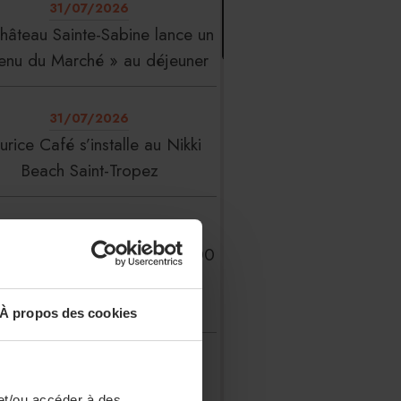
31/07/2026
hâteau Sainte-Sabine lance un
enu du Marché » au déjeuner
31/07/2026
rice Café s’installe au Nikki
Beach Saint-Tropez
31/07/2026
erFood Group franchit les 200
millions d’euros de chiffre
d’affaires
À propos des cookies
31/07/2026
 Liste : La Réserve Paris de
et/ou accéder à des