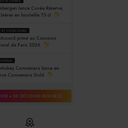
RES & CIDRES
mbergen lance Cuvée Réserve,
 bières en bouteille 75 cl
X ET CONCOURS
 Accord primé au Concours
ional de Paris 2026
RITUEUX
whiskey Connemara lance en
nce Connemara Gold
OIR + DE DÉCISION BUSINESS