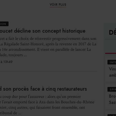
VOIR PLUS
TION
ucet décline son concept historique
D
t a fait le choix de réinvestir progressivement dans son
La Régalade Saint-Honoré, après la revente en 2017 de La
 14e arrondissement. Il vient en parallèle de lancer La
ade, toujours ...
 à 13h49
INT
Vins
amb
 son procès face à cinq restaurateurs
SPI
Bro
coup dur pour l’assureur : alors qu’un premier
r l’avait emporté face à Axa dans les Bouches-du-Rhône
Saz
nier, cinq autres, qui faisaient front ensemble, ont
ibunal de ...