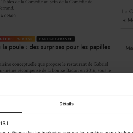
 Tables de la Comédie au sein de la Comédie de
errand.
Le C
 à 09h00
« M
RNÉE DES PATRONS
HAUTS-DE-FRANCE
 la poule : des surprises pour les papilles
Mau
uisine conceptuelle que propose le restaurant de Gabriel
i-même récompensé de la bourse Badoit en 2016, sous le
de Thierry Marx. L'œuf ou la poule entend poursuivre
pement, à travers ...
Dalt
 à 16h06
Détails
HR !
RNÉE DES PATRONS
HAUTS-DE-FRANCE
La
Jeanne : le vin et le sourire aux lèvres
es utilisons des technologies comme les cookies pour stocker 