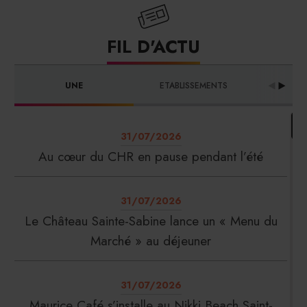
FIL D'ACTU
UNE
ETABLISSEMENTS
PRO
31/07/2026
Au cœur du CHR en pause pendant l’été
31/07/2026
Le Château Sainte-Sabine lance un « Menu du
Marché » au déjeuner
31/07/2026
Maurice Café s’installe au Nikki Beach Saint-