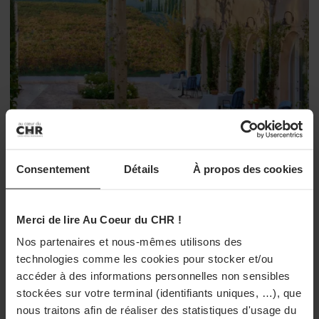
Consentement
Détails
À propos des cookies
HÔTELS
L’Auberge La Coste, le nouvel hôtel du
Merci de lire Au Coeur du CHR !
Château La Coste
Nos partenaires et nous-mêmes utilisons des
technologies comme les cookies pour stocker et/ou
Dans les Bouches-du-Rhône, le domaine Château La Coste
accéder à des informations personnelles non sensibles
inaugure un nouvel hôtel de 76 chambres : l'Auberge La Coste.
stockées sur votre terminal (identifiants uniques, …), que
02/04/2024 à 10h12
nous traitons afin de réaliser des statistiques d'usage du