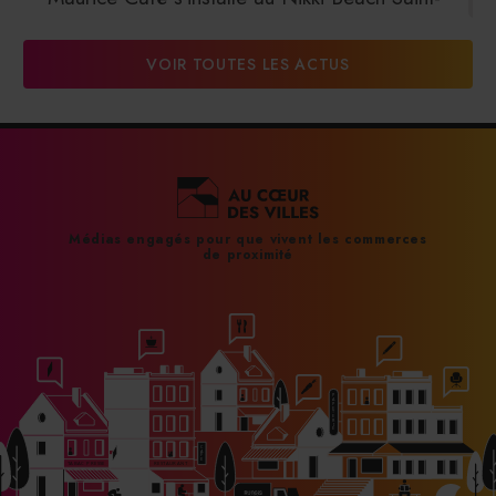
Tropez
VOIR TOUTES LES ACTUS
31/07/2026
DalterFood Group franchit les 200 millions
d’euros de chiffre d’affaires
31/07/2026
Médias engagés pour que vivent les commerces
de proximité
La Liste : La Réserve Paris de nouveau meilleur
hôtel du monde
31/07/2026
À Paris, le Doobie’s renaît sous la forme d’une
maison de collectionneur