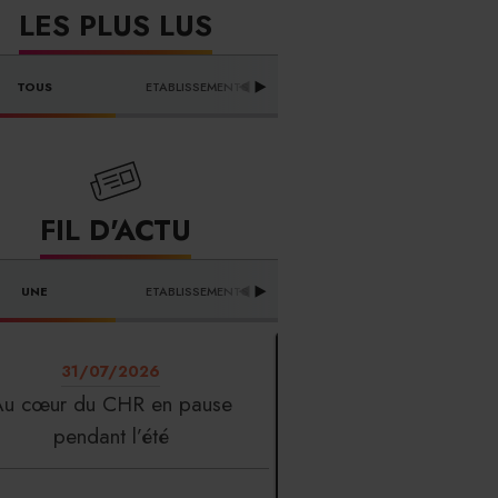
LES PLUS LUS
DISTRIBUTEURS & 
TOUS
ETABLISSEMENTS
PR
FOURNISSEURS
FIL D'ACTU
UNE
ETABLISSEMENTS
PROFESSION
T
31/07/2026
Au cœur du CHR en pause
pendant l’été