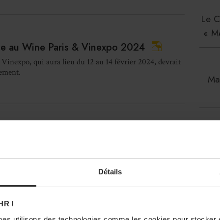
Le C
« M
due au Wine Paris & Vinexpo 2024
inexpo, qui aura lieu du 12 au 14 février 2024, devrait
pement.
Mau
Dalt
N BUSINESS
NOMINATIONS ET MOUVEMENTS
 Pellaton réélu président d’Inter Rhône
Détails
e Général d'Inter Rhône a récemment réélu Philippe
omme président pour un second mandat.
HR !
à 16h01
La
es utilisons des technologies comme les cookies pour stocker 