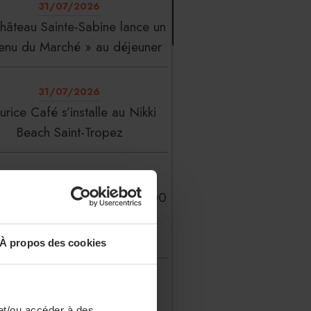
31/07/2026
hâteau Sainte-Sabine lance un
enu du Marché » au déjeuner
31/07/2026
rice Café s’installe au Nikki
Beach Saint-Tropez
31/07/2026
erFood Group franchit les 200
millions d’euros de chiffre
d’affaires
À propos des cookies
31/07/2026
 Liste : La Réserve Paris de
et/ou accéder à des