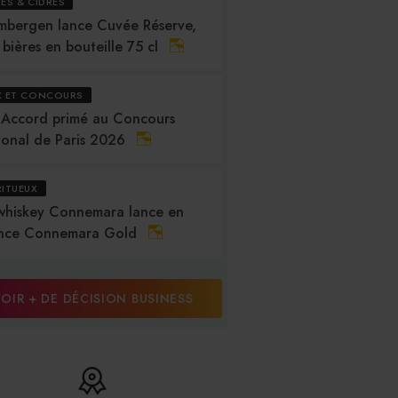
RES & CIDRES
mbergen lance Cuvée Réserve,
 bières en bouteille 75 cl
X ET CONCOURS
 Accord primé au Concours
ional de Paris 2026
RITUEUX
whiskey Connemara lance en
nce Connemara Gold
OIR + DE DÉCISION BUSINESS