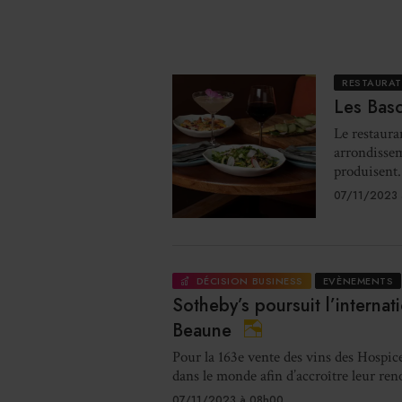
RESTAURA
Les Basc
Le restaura
arrondissem
produisent.
07/11/2023 
DÉCISION BUSINESS
EVÈNEMENTS
Sotheby’s poursuit l’interna
Beaune
Pour la 163e vente des vins des Hospic
dans le monde afin d’accroître leur r
07/11/2023 à 08h00