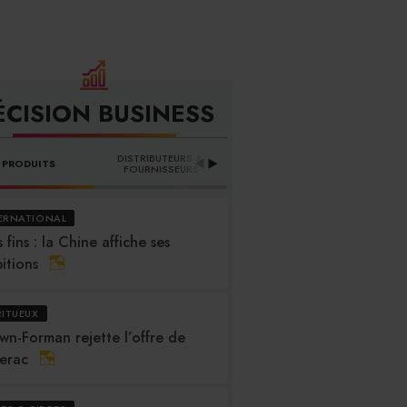
ÉCISION BUSINESS
DISTRIBUTEURS & 
PRODUITS
PROFESSION
B
FOURNISSEURS
ERNATIONAL
 fins : la Chine affiche ses
itions
RITUEUX
wn-Forman rejette l’offre de
erac