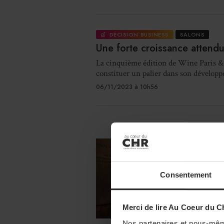
DÉCISION BUSINESS
SALONS
Une forte croissance atten
La cinquième édition de Wine Paris & V
constituer un palier dans son dévelop
06/11/2023 à 10h56
DÉCISIO
Philippe
Consentement
L'Assemblé
Pellaton c
Merci de lire Au Coeur du C
03/11/2023 
Nos partenaires et nous-mêm