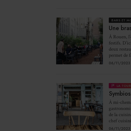
BARS ET M
Une bras
À Rouen, l’
festifs. D’i
deux restau
permet de fa
06/11/2023
LA TOU
Symbiose
À mi-chemin
gastronomiq
de la cuisin
chef cuisin
06/11/2023 