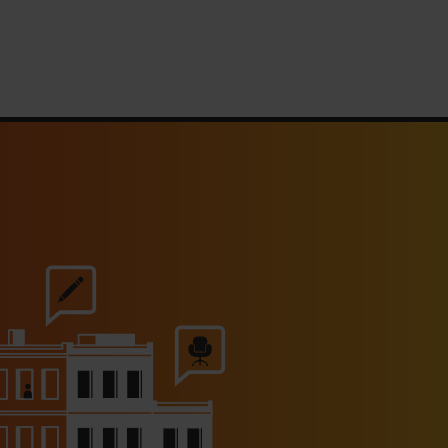
30/07/2026
s Hôtels : un chiffre d’affaires
estival en hausse de 20%
30/07/2026
rhona célèbre les 40 ans du
chocolat Guanaja
30/07/2026
Le Mas de Peint lance des
uners estivaux au bord de sa
piscine
30/07/2026