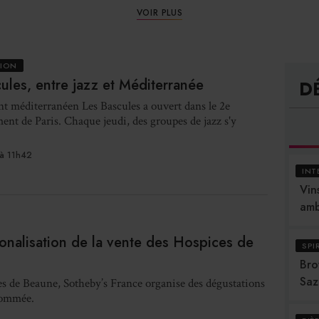
VOIR PLUS
TION
ules, entre jazz et Méditerranée
D
nt méditerranéen Les Bascules a ouvert dans le 2e
ent de Paris. Chaque jeudi, des groupes de jazz s'y
à 11h42
INT
Vins
amb
tionalisation de la vente des Hospices de
SPI
Bro
Saz
es de Beaune, Sotheby’s France organise des dégustations
enommée.