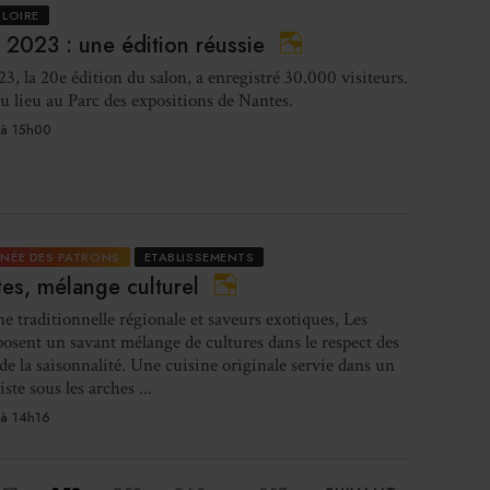
 LOIRE
 2023 : une édition réussie
I
23, la 20e édition du salon, a enregistré 30.000 visiteurs.
re
eu lieu au Parc des expositions de Nantes.
in
à 15h00
RNÉE DES PATRONS
ETABLISSEMENTS
Les 
es, mélange culturel
ne traditionnelle régionale et saveurs exotiques, Les
osent un savant mélange de cultures dans le respect des
 de la saisonnalité. Une cuisine originale servie dans un
ste sous les arches ...
Gl
à 14h16
ouv