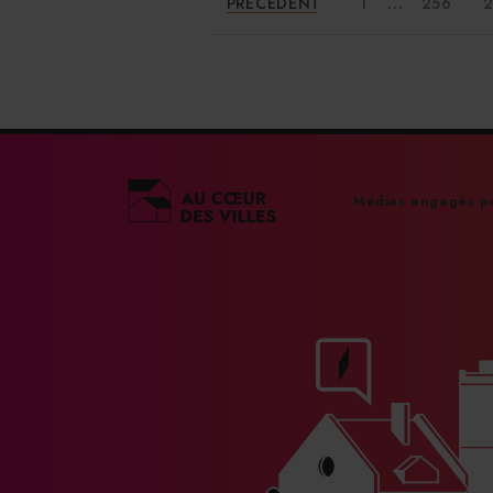
...
PRÉCÉDENT
1
256
2
Médias engagés po