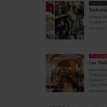
PAYS DE LA
Serbotel
Serbotel 20
Le salon a 
03/11/2023 
LA TOU
Les Voût
Entre cuisi
Voûtes prop
produits et
cadre intimi
03/11/2023 