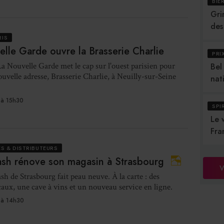
BIÈ
Gri
des
RIS
lle Garde ouvre la Brasserie Charlie
PRI
a Nouvelle Garde met le cap sur l'ouest parisien pour
Bel
ouvelle adresse, Brasserie Charlie, à Neuilly-sur-Seine
nat
à 15h30
SPI
Le 
Fra
S & DISTRIBUTEURS
sh rénove son magasin à Strasbourg
V
h de Strasbourg fait peau neuve. À la carte : des
caux, une cave à vins et un nouveau service en ligne.
à 14h30