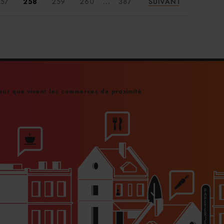
...
57
258
259
260
387
SUIVANT
Logi
ur que vivent les commerces de proximité
Val
déje