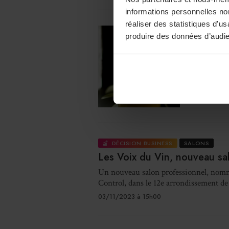
informations personnelles non
réaliser des statistiques d'u
ALIMENTAI
produire des données d’audie
L’huile
L’huile d’o
en appellat
03/11/2023 
DÉCISION BUSINESS
SALONS
Les Voix du Vin, nouveau sa
Un nouveau salon professionnel, nomm
Control, dans le 12e arrondissement de 
03/11/2023 à 15h00