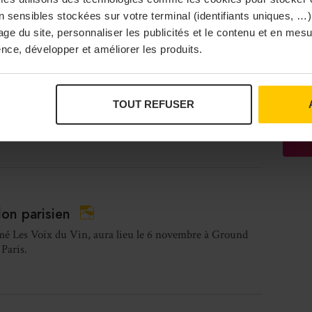
nou
 sensibles stockées sur votre terminal (identifiants uniques, …),
sage du site, personnaliser les publicités et le contenu et en me
RE
nce, développer et améliorer les produits.
 d’olive du Languedoc reconnu AOP
À Pa
live du Languedoc est désormais officiellement reconnue
ion d’origine protégée (AOP) depuis le 24 octobre 2023.
TOUT REFUSER
à 15h30
Vi
lon parisien
é Les Voix du Vin, aura lieu le 6 novembre à Ground
Paris.
Bras