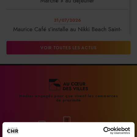
Marché » au déjeuner
31/07/2026
Maurice Café s’installe au Nikki Beach Saint-
Tropez
VOIR TOUTES LES ACTUS
31/07/2026
DalterFood Group franchit les 200 millions
d’euros de chiffre d’affaires
31/07/2026
Médias engagés pour que vivent les commerces
de proximité
La Liste : La Réserve Paris de nouveau meilleur
hôtel du monde
31/07/2026