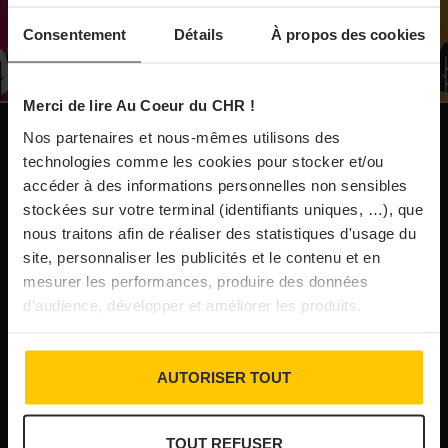
À Paris, le Doobie’s renaît sous la forme d’une
Consentement
Détails
À propos des cookies
maison de collectionneur
Merci de lire Au Coeur du CHR !
31/07/2026
Vins fins : la Chine affiche ses ambitions
Nos partenaires et nous-mêmes utilisons des
NOS PUBLICATIONS
technologies comme les cookies pour stocker et/ou
accéder à des informations personnelles non sensibles
31/07/2026
stockées sur votre terminal (identifiants uniques, …), que
Brasserie Dupont : la bière saison, mais pas
nous traitons afin de réaliser des statistiques d'usage du
site, personnaliser les publicités et le contenu et en
que…
mesurer les performances, produire des données
d’audience, développer et améliorer les produits.
30/07/2026
Incendies : l’aide d’urgence rehaussée à 8 000 €
AUTORISER TOUT
pour les indépendants, l’autoroute A63 réouverte
TOUT REFUSER