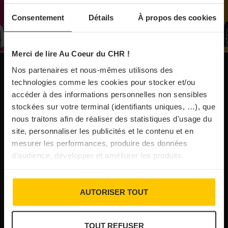
À Paris, le Doobie’s renaît sous la forme d’une
Consentement
Détails
À propos des cookies
maison de collectionneur
Merci de lire Au Coeur du CHR !
31/07/2026
Vins fins : la Chine affiche ses ambitions
Nos partenaires et nous-mêmes utilisons des
NOS PUBLICATIONS
technologies comme les cookies pour stocker et/ou
accéder à des informations personnelles non sensibles
31/07/2026
stockées sur votre terminal (identifiants uniques, …), que
Brasserie Dupont : la bière saison, mais pas
nous traitons afin de réaliser des statistiques d'usage du
site, personnaliser les publicités et le contenu et en
que…
mesurer les performances, produire des données
d’audience, développer et améliorer les produits.
30/07/2026
Incendies : l’aide d’urgence rehaussée à 8 000 €
AUTORISER TOUT
pour les indépendants, l’autoroute A63 réouverte
TOUT REFUSER