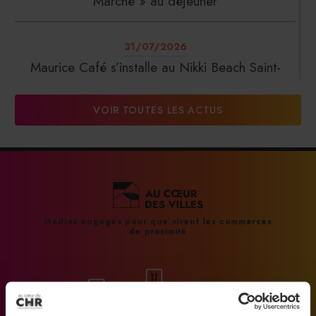
Marché » au déjeuner
31/07/2026
Maurice Café s’installe au Nikki Beach Saint-
Tropez
VOIR TOUTES LES ACTUS
31/07/2026
DalterFood Group franchit les 200 millions
d’euros de chiffre d’affaires
31/07/2026
Médias engagés pour que vivent les commerces
de proximité
La Liste : La Réserve Paris de nouveau meilleur
hôtel du monde
31/07/2026